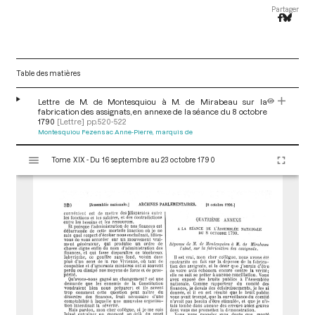
Partager
Table des matières
Lettre de M. de Montesquiou à M. de Mirabeau sur la
fabrication des assignats, en annexe de la séance du 8 octobre
1790
[Lettre]
pp.520-522
Montesquiou Fezensac Anne-Pierre, marquis de
V
Tome XIX - Du 16 septembre au 23 octobre 1790
i
s
u
a
l
i
s
e
u
r
M
i