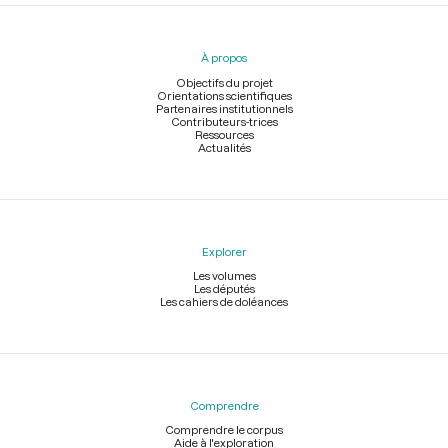
Menu
du
pied
À propos
de
page
Objectifs du projet
Orientations scientifiques
Partenaires institutionnels
Contributeurs-trices
Ressources
Actualités
Explorer
Les volumes
Les députés
Les cahiers de doléances
Comprendre
Comprendre le corpus
Aide à l'exploration