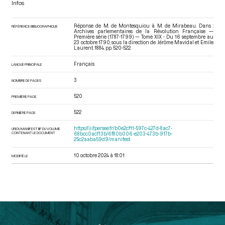
Infos
Réponse de M. de Montesquiou à M. de Mirabeau. Dans :
RÉFÉRENCE BIBLIOGRAPHIQUE
Archives parlementaires de la Révolution Française —
Première série (1787-1799) — Tome XIX - Du 16 septembre au
23 octobre 1790
, sous la direction de Jérôme Mavidal et Emile
Laurent. 1884. pp. 520-522.
Français
LANGUE PRINCIPALE
3
NOMBRE DE PAGES
520
PREMIÈRE PAGE
522
DERNIÈRE PAGE
https://iiif.persee.fr/b0e2cf11-597c-427d-8ac7-
URI DU MANIFEST IIIF DU VOLUME
CONTENANT LE DOCUMENT
68bcc0acf13b/6f80b006-e203-473b-917b-
25c2aaba59d9/manifest
10 octobre 2024 à 18:01
MODIFIÉ LE