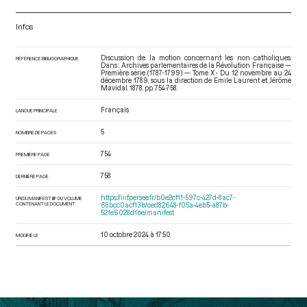
Infos
Discussion de la motion concernant les non catholiques.
RÉFÉRENCE BIBLIOGRAPHIQUE
Dans : Archives parlementaires de la Révolution Française —
Première série (1787-1799) — Tome X - Du 12 novembre au 24
décembre 1789
, sous la direction de Emile Laurent et Jérôme
Mavidal. 1878. pp. 754-758.
Français
LANGUE PRINCIPALE
5
NOMBRE DE PAGES
754
PREMIÈRE PAGE
758
DERNIÈRE PAGE
https://iiif.persee.fr/b0e2cf11-597c-427d-8ac7-
URI DU MANIFEST IIIF DU VOLUME
CONTENANT LE DOCUMENT
68bcc0acf13b/ced82648-f05a-4eb5-a87b-
521e6028d1be/manifest
10 octobre 2024 à 17:50
MODIFIÉ LE