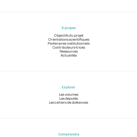
Menu
du
pied
À propos
de
page
Objectifs du projet
Orientations scientifiques
Partenaires institutionnels
Contributeurs-trices
Ressources
Actualités
Explorer
Les volumes
Les députés
Les cahiers de doléances
Comprendre