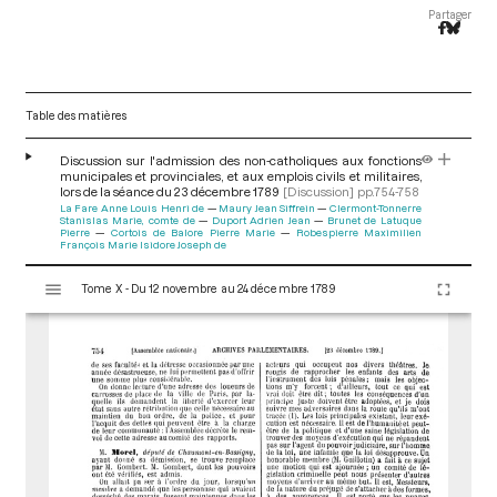
Partager
Table des matières
Discussion sur l'admission des non-catholiques aux fonctions
municipales et provinciales, et aux emplois civils et militaires,
lors de la séance du 23 décembre 1789
[Discussion]
pp.754-758
La Fare Anne Louis Henri de
Maury Jean Siffrein
Clermont-Tonnerre
Stanislas Marie, comte de
Duport Adrien Jean
Brunet de Latuque
Pierre
Cortois de Balore Pierre Marie
Robespierre Maximilien
François Marie Isidore Joseph de
V
Tome X - Du 12 novembre au 24 décembre 1789
i
s
u
a
l
i
s
e
u
r