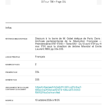
337 sur 798
• Page 334
Infos
Discours à la barre de M. Gobel évêque de Paris. Dans :
RÉFÉRENCE BIBLIOGRAPHIQUE
Archives parlementaires de la Révolution Française —
Première série (1787-1799) — Tome XXV - Du 13 avril 1791 au 11
mai 1791
, sous la direction de Jérôme Mavidal et Emile
Laurent. 1886. pp. 334-335.
Français
LANGUE PRINCIPALE
2
NOMBRE DE PAGES
334
PREMIÈRE PAGE
335
DERNIÈRE PAGE
https://iiif.persee.fr/b0e2cf11-597c-427d-8ac7-
URI DU MANIFEST IIIF DU VOLUME
CONTENANT LE DOCUMENT
68bcc0acf13b/cad57d79-1084-4575-9363-
f56f02114a3a/manifest
10 octobre 2024 à 18:05
MODIFIÉ LE