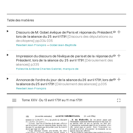
Table des matières
Discours de M. Gobel, évêque de Paris et réponse du Président,
lors de la séance du 25 avril 1791
[Discours des députations ou
de citoyens]
pp.334-335
Rewbell Jean François
Gobel Jean-Baptiste
Impression du discours de l'évêque de paris et de la réponse du
Président, lors de la séance du 25 avril 1791
[Déroulement des
séances]
p.335
Folleville Antoine Charles Gabriel, marquis de
Annonce de l'ordre du jour de la séance du 26 avril 1791, lors de
la séance du 25 avril 1791
[Déroulement des séances]
p.335
Rewbell Jean François
V
Tome XXV - Du 13 avril 1791 au 11 mai 1791
i
s
u
a
l
i