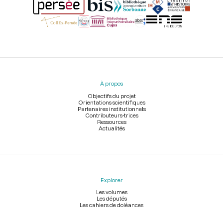
Menu
du
pied
À propos
de
page
Objectifs du projet
Orientations scientifiques
Partenaires institutionnels
Contributeurs-trices
Ressources
Actualités
Explorer
Les volumes
Les députés
Les cahiers de doléances