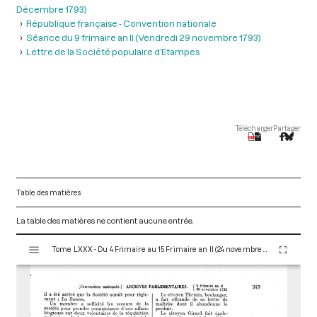
Décembre 1793)
République française - Convention nationale
Séance du 9 frimaire an II (Vendredi 29 novembre 1793)
Lettre de la Société populaire d’Etampes
Télécharger
Partager
Table des matières
La table des matières ne contient aucune entrée.
V
Tome LXXX - Du 4 Frimaire au 15 Frimaire an II (24 novembre au 5 Décembre 1793)
i
s
u
a
l