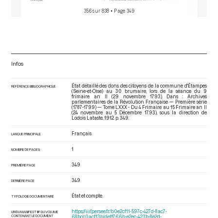
356 sur 838
• Page 349
Infos
État détaillé des dons des citoyens de la commune d'Étampes
RÉFÉRENCE BIBLIOGRAPHIQUE
(Seine-et-Oise) au 30 brumaire, lors de la séance du 9
frimaire an II (29 novembre 1793). Dans : Archives
parlementaires de la Révolution Française — Première série
(1787-1799) — Tome LXXX - Du 4 Frimaire au 15 Frimaire an II
(24 novembre au 5 Décembre 1793)
, sous la direction de
Lodoïs Lataste. 1912. p. 349.
Français
LANGUE PRINCIPALE
1
NOMBRE DE PAGES
349
PREMIÈRE PAGE
349
DERNIÈRE PAGE
État et compte
TYPOLOGIE DOCUMENTAIRE
https://iiif.persee.fr/b0e2cf11-597c-427d-8ac7-
URI DU MANIFEST IIIF DU VOLUME
CONTENANT LE DOCUMENT
68bcc0acf13b/deff766b-e2ec-423b-8e2d-