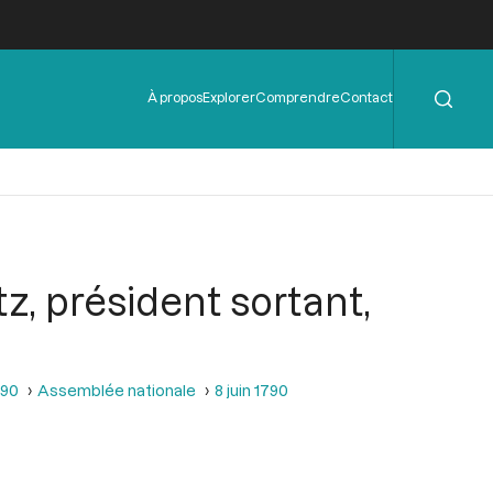
Rechercher
Menu
À propos
Explorer
Comprendre
Contact
de
l'en-
tête
, président sortant,
790
Assemblée nationale
8 juin 1790