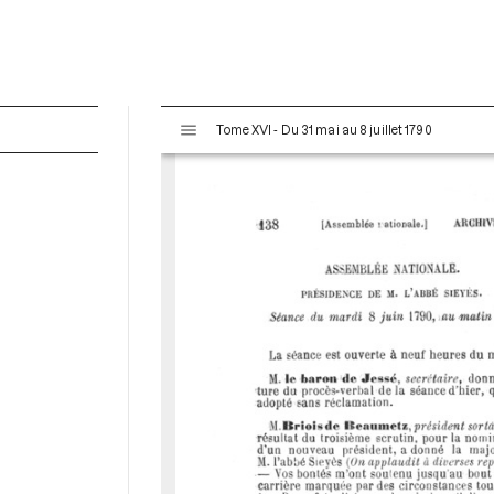
V
Tome XVI - Du 31 mai au 8 juillet 1790
i
s
u
a
l
i
s
e
u
r
M
i
r
a
d
o