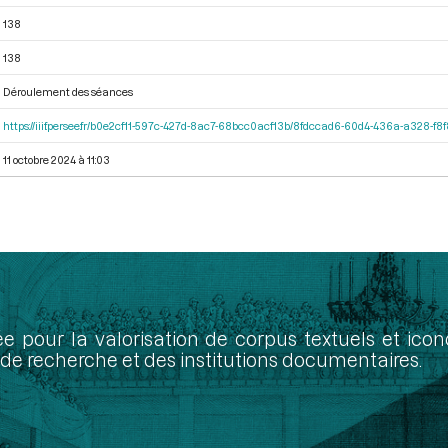
138
138
Déroulement des séances
https://iiif.persee.fr/b0e2cf11-597c-427d-8ac7-68bcc0acf13b/8fdccad6-60d4-436a-a328-f
11 octobre 2024 à 11:03
ée pour la valorisation de corpus textuels et ic
de recherche et des institutions documentaires.