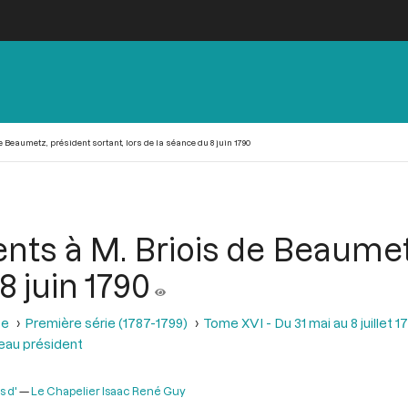
 Beaumetz, président sortant, lors de la séance du 8 juin 1790
ts à M. Briois de Beaumetz
8 juin 1790
se
Première série (1787-1799)
Tome XVI - Du 31 mai au 8 juillet 1
eau président
s d'
Le Chapelier Isaac René Guy