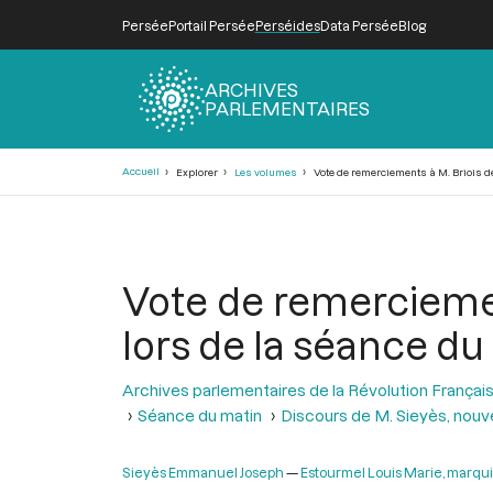
Persée
Portail Persée
Perséides
Data Persée
Blog
ARCHIVES
PARLEMENTAIRES
Fil
Accueil
Explorer
Les volumes
Vote de remerciements à M. Briois de
d'Ariane
Vote de remerciemen
lors de la séance du 
Archives parlementaires de la Révolution Françai
Séance du matin
Discours de M. Sieyès, nouv
Sieyès Emmanuel Joseph
Estourmel Louis Marie, marqui