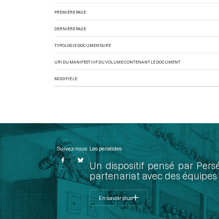
PREMIÈRE PAGE
DERNIÈRE PAGE
TYPOLOGIE DOCUMENTAIRE
URI DU MANIFEST IIIF DU VOLUME CONTENANT LE DOCUMENT
MODIFIÉ LE
Suivez-nous
Les perséides
Un dispositif pensé par Pers
partenariat avec des équipes 
En savoir plus