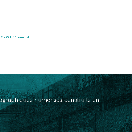
8f821d22158/manifest
onographiques numérisés construits en