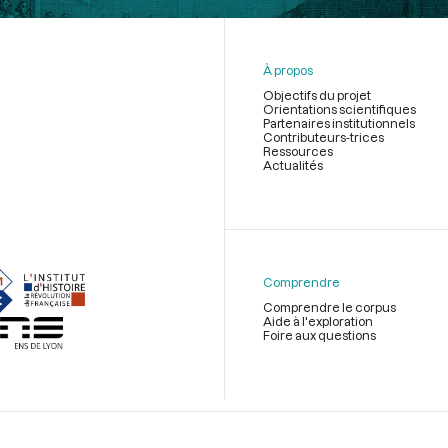
À propos
Objectifs du projet
Orientations scientifiques
Partenaires institutionnels
Contributeurs-trices
Ressources
Actualités
Menu
du
pied
de
Comprendre
page
Comprendre le corpus
Aide à l'exploration
Foire aux questions