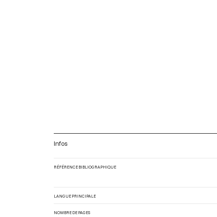
Infos
RÉFÉRENCE BIBLIOGRAPHIQUE
LANGUE PRINCIPALE
NOMBRE DE PAGES