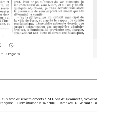
 810
• Page 138
é Guy. Vote de remerciements à M. Briois de Beaumetz, président
n Française — Première série (1787-1799) — Tome XVI - Du 31 mai au 8