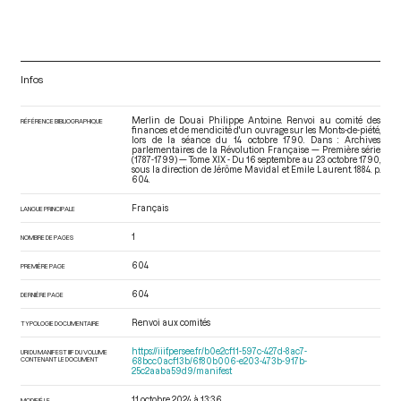
Infos
Merlin de Douai Philippe Antoine. Renvoi au comité des
RÉFÉRENCE BIBLIOGRAPHIQUE
finances et de mendicité d'un ouvrage sur les Monts-de-piété,
lors de la séance du 14 octobre 1790. Dans : Archives
parlementaires de la Révolution Française — Première série
(1787-1799) — Tome XIX - Du 16 septembre au 23 octobre 1790
,
sous la direction de Jérôme Mavidal et Emile Laurent. 1884. p.
604.
Français
LANGUE PRINCIPALE
1
NOMBRE DE PAGES
604
PREMIÈRE PAGE
604
DERNIÈRE PAGE
Renvoi aux comités
TYPOLOGIE DOCUMENTAIRE
https://iiif.persee.fr/b0e2cf11-597c-427d-8ac7-
URI DU MANIFEST IIIF DU VOLUME
CONTENANT LE DOCUMENT
68bcc0acf13b/6f80b006-e203-473b-917b-
25c2aaba59d9/manifest
11 octobre 2024 à 13:36
MODIFIÉ LE