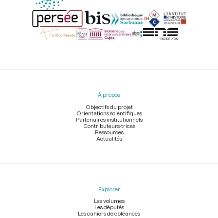
Menu
du
pied
À propos
de
page
Objectifs du projet
Orientations scientifiques
Partenaires institutionnels
Contributeurs-trices
Ressources
Actualités
Explorer
Les volumes
Les députés
Les cahiers de doléances