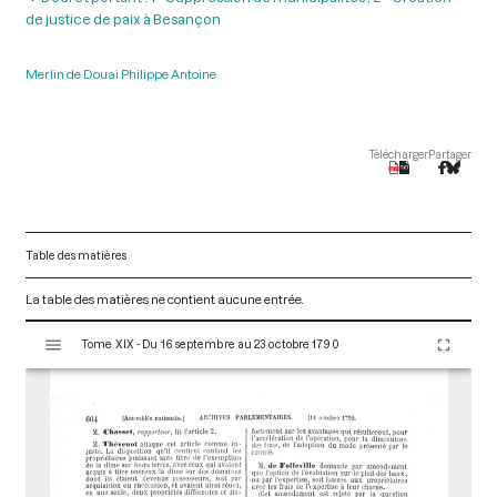
de justice de paix à Besançon
Merlin de Douai Philippe Antoine
Télécharger
Partager
Table des matières
La table des matières ne contient aucune entrée.
V
Tome XIX - Du 16 septembre au 23 octobre 1790
i
s
u
a
l
i
s