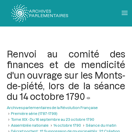
ARCHIVES
PARLEMENTAIRES
Fil
d'Ariane
Renvoi au comité des
finances et de mendicité
d'un ouvrage sur les Monts-
de-piété, lors de la séance
du 14 octobre 1790
Archives parlementaires de la Révolution Française
Première série (1787-1799)
Tome XIX - Du 16 septembre au 23 octobre 1790
Assemblée nationale
14 octobre 1790
Séance du matin
Décret portant : 1° Suppression de municipalités ; 2° Création