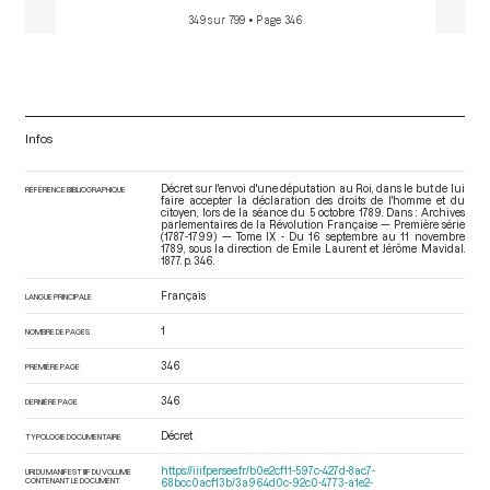
349 sur 799
• Page 346
Infos
Décret sur l'envoi d'une députation au Roi, dans le but de lui
RÉFÉRENCE BIBLIOGRAPHIQUE
faire accepter la déclaration des droits de l'homme et du
citoyen, lors de la séance du 5 octobre 1789. Dans : Archives
parlementaires de la Révolution Française — Première série
(1787-1799) — Tome IX - Du 16 septembre au 11 novembre
1789
, sous la direction de Emile Laurent et Jérôme Mavidal.
1877. p. 346.
Français
LANGUE PRINCIPALE
1
NOMBRE DE PAGES
346
PREMIÈRE PAGE
346
DERNIÈRE PAGE
Décret
TYPOLOGIE DOCUMENTAIRE
https://iiif.persee.fr/b0e2cf11-597c-427d-8ac7-
URI DU MANIFEST IIIF DU VOLUME
CONTENANT LE DOCUMENT
68bcc0acf13b/3a964d0c-92c0-4773-a1e2-