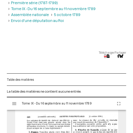
Première série (1787-1799)
Tome IX - Du 16 septembre au 11 novembre 1789
Assemblée nationale
5 octobre 1789
Envoi d'une députation au Roi
Télécharger
Partager
Table des matières
La table des matières ne contient aucune entrée.
V
Tome IX - Du 16 septembre au 11 novembre 1789
i
s
u
a
l