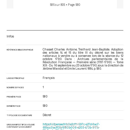
585 sur 805
• Page 580
Infos
Chasset Charles Antoine, Treilhard Jean-Baptiste. Adoption
RÉFÉRENCE BIBLIOGRAPHIQUE
des articles 14 et 15 du titre III du décret sur les biens
nationaux à vendre ou à conserver, lors de la séance du 12
octobre 1790. Dans : Archives parlementaires de la
Révolution Française — Première série (1787-1799) — Tome
XIX - Du 16 septembre au 23 octobre 1790
, sous la direction de
Jérôme Mavidal et Emile Laurent. 1884. p. 580.
Français
LANGUE PRINCIPALE
1
NOMBRE DE PAGES
580
PREMIÈRE PAGE
580
DERNIÈRE PAGE
Décret
TYPOLOGIE DOCUMENTAIRE
https://iiif.persee.fr/b0e2cf11-597c-427d-8ac7-
URI DU MANIFEST IIIF DU VOLUME
CONTENANT LE DOCUMENT
68bcc0acf13b/6f80b006-e203-473b-917b-