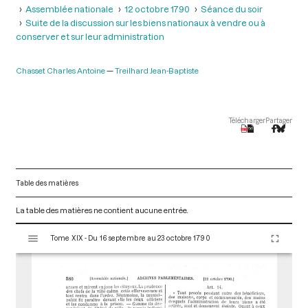
Assemblée nationale
12 octobre 1790
Séance du soir
Suite de la discussion sur les biens nationaux à vendre ou à
conserver et sur leur administration
Chasset Charles Antoine
Treilhard Jean-Baptiste
Télécharger
Partager
Table des matières
La table des matières ne contient aucune entrée.
V
Tome XIX - Du 16 septembre au 23 octobre 1790
i
s
u
a
l