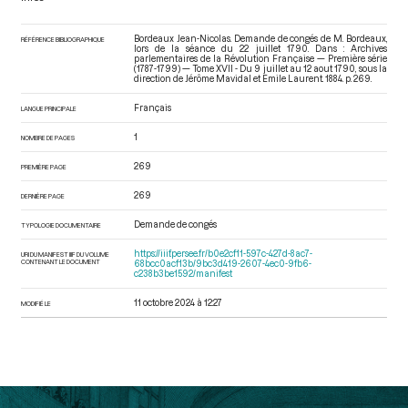
Bordeaux Jean-Nicolas. Demande de congés de M. Bordeaux,
RÉFÉRENCE BIBLIOGRAPHIQUE
lors de la séance du 22 juillet 1790. Dans : Archives
parlementaires de la Révolution Française — Première série
(1787-1799) — Tome XVII - Du 9 juillet au 12 aout 1790
, sous la
direction de Jérôme Mavidal et Emile Laurent. 1884. p. 269.
Français
LANGUE PRINCIPALE
1
NOMBRE DE PAGES
269
PREMIÈRE PAGE
269
DERNIÈRE PAGE
Demande de congés
TYPOLOGIE DOCUMENTAIRE
https://iiif.persee.fr/b0e2cf11-597c-427d-8ac7-
URI DU MANIFEST IIIF DU VOLUME
CONTENANT LE DOCUMENT
68bcc0acf13b/9bc3d419-2607-4ec0-9fb6-
c238b3be1592/manifest
11 octobre 2024 à 12:27
MODIFIÉ LE