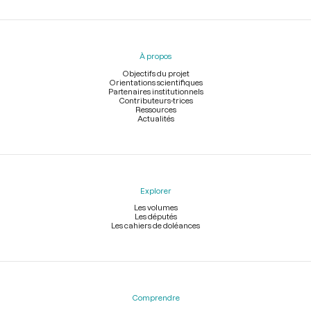
Menu
du
pied
À propos
de
page
Objectifs du projet
Orientations scientifiques
Partenaires institutionnels
Contributeurs-trices
Ressources
Actualités
Explorer
Les volumes
Les députés
Les cahiers de doléances
Comprendre