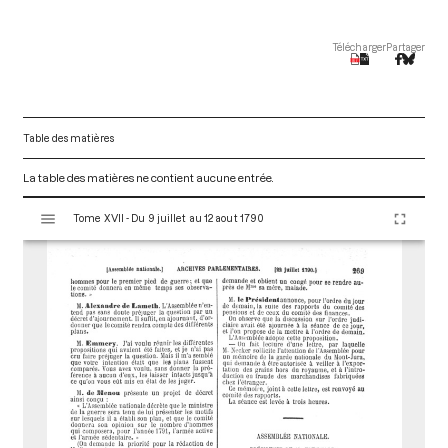
Télécharger
Partager
Table des matières
La table des matières ne contient aucune entrée.
V
Tome XVII - Du 9 juillet au 12 aout 1790
i
s
u
a
l
i
s
e
u
r
M
i