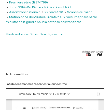
Première série (1787-1799)
Tome XXIV - Du 10 mars 1791 au 12 avril 1791
Assemblée nationale
22 mars 1791
Séance du matin
Motion de M. de Mirabeau relative aux mesures prises par le
ministre de la guerre pour la défense des frontières
Mirabeau Honoré-Gabriel Riquetti, comte de
Télécharger
Partager
Table des matières
La table des matières ne contient aucune entrée.
V
Tome XXIV - Du 10 mars 1791 au 12 avril 1791
i
s
u
a