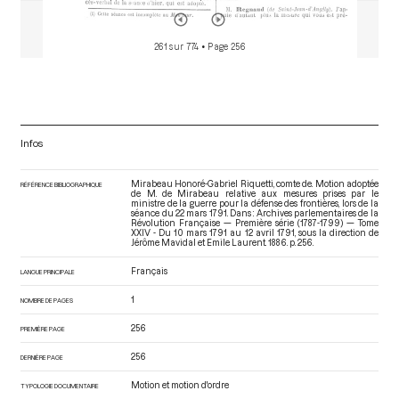
261 sur 774
• Page 256
Infos
Mirabeau Honoré-Gabriel Riquetti, comte de. Motion adoptée
RÉFÉRENCE BIBLIOGRAPHIQUE
de M. de Mirabeau relative aux mesures prises par le
ministre de la guerre pour la défense des frontières, lors de la
séance du 22 mars 1791. Dans : Archives parlementaires de la
Révolution Française — Première série (1787-1799) — Tome
XXIV - Du 10 mars 1791 au 12 avril 1791
, sous la direction de
Jérôme Mavidal et Emile Laurent. 1886. p. 256.
Français
LANGUE PRINCIPALE
1
NOMBRE DE PAGES
256
PREMIÈRE PAGE
256
DERNIÈRE PAGE
Motion et motion d'ordre
TYPOLOGIE DOCUMENTAIRE