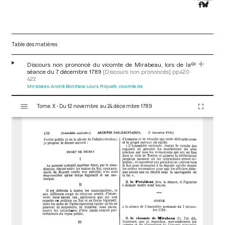
Table des matières
Discours non prononcé du vicomte de Mirabeau, lors de la
séance du 7 décembre 1789
[Discours non prononcés]
pp.420-
422
Mirabeau André Boniface Louis Riqueti, vicomte de
V
Tome X - Du 12 novembre au 24 décembre 1789
i
s
u
a
l
i
s
e
u
r
M
i
r