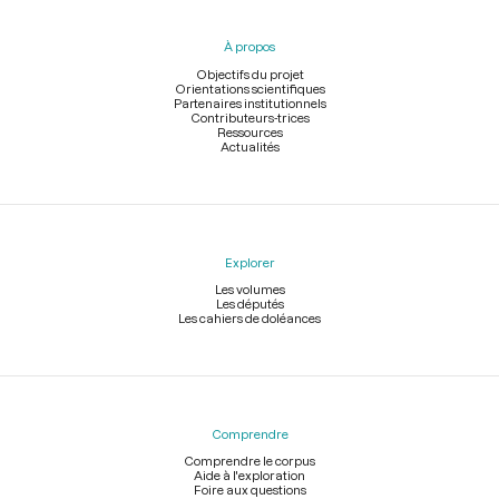
du
pied
À propos
de
page
Objectifs du projet
Orientations scientifiques
Partenaires institutionnels
Contributeurs-trices
Ressources
Actualités
Explorer
Les volumes
Les députés
Les cahiers de doléances
Comprendre
Comprendre le corpus
Aide à l'exploration
Foire aux questions