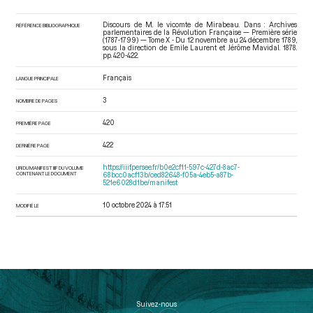
Discours de M. le vicomte de Mirabeau. Dans : Archives
RÉFÉRENCE BIBLIOGRAPHIQUE
parlementaires de la Révolution Française — Première série
(1787-1799) — Tome X - Du 12 novembre au 24 décembre 1789
,
sous la direction de Emile Laurent et Jérôme Mavidal. 1878.
pp. 420-422.
Français
LANGUE PRINCIPALE
3
NOMBRE DE PAGES
420
PREMIÈRE PAGE
422
DERNIÈRE PAGE
https://iiif.persee.fr/b0e2cf11-597c-427d-8ac7-
URI DU MANIFEST IIIF DU VOLUME
CONTENANT LE DOCUMENT
68bcc0acf13b/ced82648-f05a-4eb5-a87b-
521e6028d1be/manifest
10 octobre 2024 à 17:51
MODIFIÉ LE
Suivez-nous