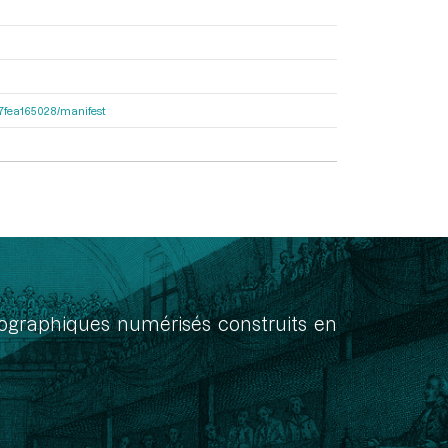
467fea165028/manifest
onographiques numérisés construits en