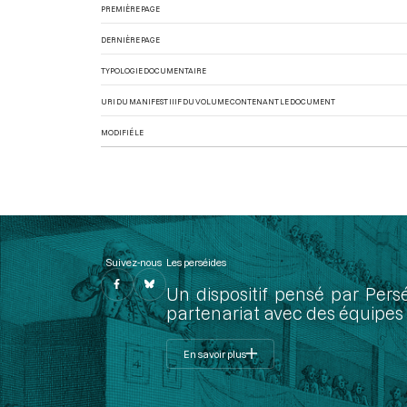
PREMIÈRE PAGE
DERNIÈRE PAGE
TYPOLOGIE DOCUMENTAIRE
URI DU MANIFEST IIIF DU VOLUME CONTENANT LE DOCUMENT
MODIFIÉ LE
Suivez-nous
Les perséides
Un dispositif pensé par Pers
partenariat avec des équipes 
En savoir plus