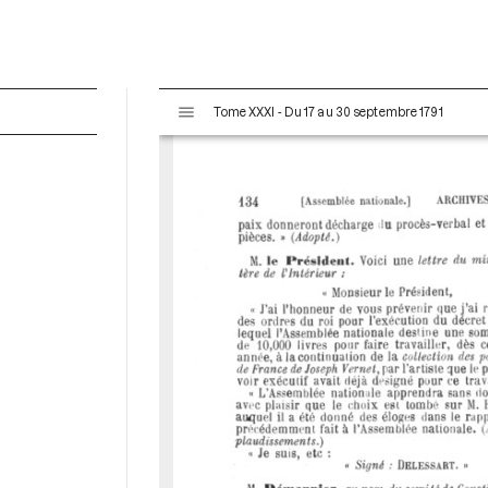
V
Tome XXXI - Du 17 au 30 septembre 1791
i
s
u
a
l
i
s
e
u
r
M
i
r
a
d
o