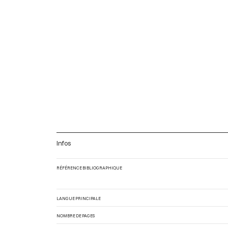
Infos
RÉFÉRENCE BIBLIOGRAPHIQUE
LANGUE PRINCIPALE
NOMBRE DE PAGES