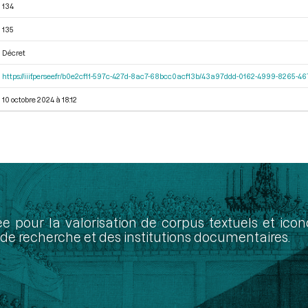
134
135
Décret
https://iiif.persee.fr/b0e2cf11-597c-427d-8ac7-68bcc0acf13b/43a97ddd-0162-4999-8265-
10 octobre 2024 à 18:12
ée pour la valorisation de corpus textuels et ic
de recherche et des institutions documentaires.