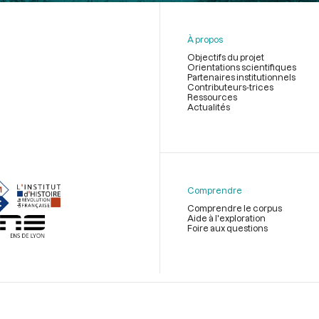
À propos
Objectifs du projet
Orientations scientifiques
Partenaires institutionnels
Contributeurs-trices
Ressources
Actualités
Menu
du
pied
de
Comprendre
page
Comprendre le corpus
Aide à l'exploration
Foire aux questions