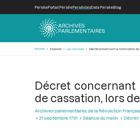
Persée
Portail Persée
Perséides
Data Persée
Blog
ARCHIVES
PARLEMENTAIRES
Fil
Accueil
Explorer
Les volumes
Décret concernant la nomination de s
d'Ariane
Décret concernant l
de cassation, lors d
Archives parlementaires de la Révolution Françai
21 septembre 1791
Séance du matin
Décret 