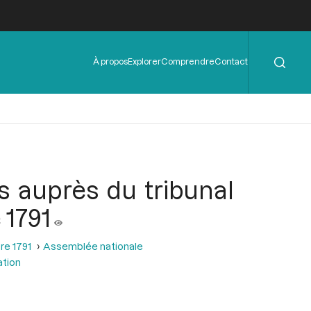
Rechercher
Menu
À propos
Explorer
Comprendre
Contact
de
l'en-
tête
s auprès du tribunal
 1791
re 1791
Assemblée nationale
ation