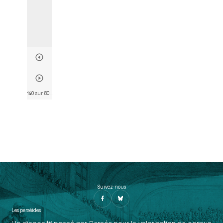
140 sur 802
• Page 128
Suivez-nous
Les perséides