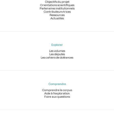
page
Objectifs du projet
Orientations scientifiques
Partenaires institutionnels
Contributeurs-trices
Ressources
Actualités
Explorer
Les volumes
Les députés
Les cahiers de doléances
Comprendre
Comprendre le corpus
Aide à l'exploration
Foire aux questions