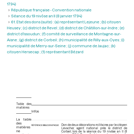
1794)
République française - Convention nationale
Séance du 19 nivôse an II (8 janvier 1794)
61. Etat des dons (suite) : (a) représentant Lejeune ; (b) citoyen
Heusey ; (c) district de Revel ; (d) district de Châtillon-sur-Indre ; (e)
district d’Issoudun ; (f) comité de surveillance de Montagne-sur-
Aisne ; (g) district de Corbeil ; (h) municipalité de Rilly-aux-Oyes ; (i)
municipalité de Merry-sur-Seine ; (j) commune de Jaujac ; (k)
citoyen Hersecap ; (1) représentant Bézard
Table des
matières
Infos
La table
des
Don de deux décorations militaires par le citoyen
RÉFÉRENCE BIBLIOGRAPHIQUE
matières
Levacher, agent national près le district de
ne
Corbeil, lors de la séance du 19 nivôse an II (8