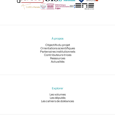
Menu
du
pied
À propos
de
page
Objectifs du projet
Orientations scientifiques
Partenaires institutionnels
Contributeurs-trices
Ressources
Actualités
Explorer
Les volumes
Les députés
Les cahiers de doléances