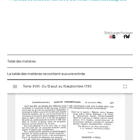
Télécharger
Partager
Table des matières
La table des matières ne contient aucune entrée.
V
Tome XVIII - Du 12 aout au 15 septembre 1790
i
s
u
a
l
i
s
e
u