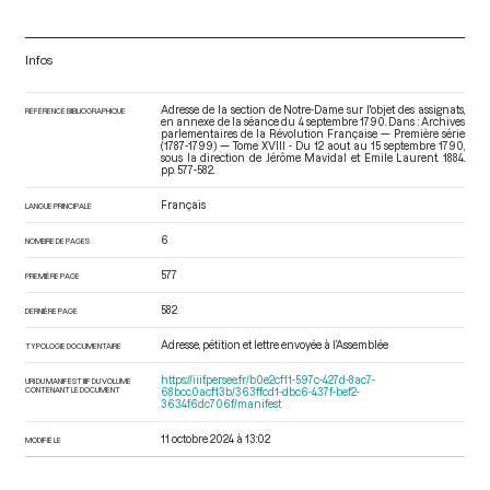
Infos
Adresse de la section de Notre-Dame sur l'objet des assignats,
RÉFÉRENCE BIBLIOGRAPHIQUE
en annexe de la séance du 4 septembre 1790. Dans : Archives
parlementaires de la Révolution Française — Première série
(1787-1799) — Tome XVIII - Du 12 aout au 15 septembre 1790
,
sous la direction de Jérôme Mavidal et Emile Laurent. 1884.
pp. 577-582.
Français
LANGUE PRINCIPALE
6
NOMBRE DE PAGES
577
PREMIÈRE PAGE
582
DERNIÈRE PAGE
Adresse, pétition et lettre envoyée à l’Assemblée
TYPOLOGIE DOCUMENTAIRE
https://iiif.persee.fr/b0e2cf11-597c-427d-8ac7-
URI DU MANIFEST IIIF DU VOLUME
CONTENANT LE DOCUMENT
68bcc0acf13b/363ffcd1-dbc6-437f-bef2-
3634f6dc706f/manifest
11 octobre 2024 à 13:02
MODIFIÉ LE