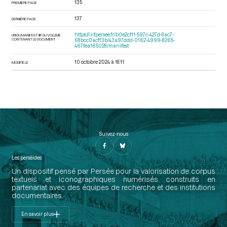
135
PREMIÈRE PAGE
137
DERNIÈRE PAGE
https://iiif.persee.fr/b0e2cf11-597c-427d-8ac7-
URI DU MANIFEST IIIF DU VOLUME
CONTENANT LE DOCUMENT
68bcc0acf13b/43a97ddd-0162-4999-8265-
467fea165028/manifest
10 octobre 2024 à 18:11
MODIFIÉ LE
Suivez-nous
Les perséides
Un dispositif pensé par Persée pour la valorisation de corpus
textuels et iconographiques numérisés construits en
partenariat avec des équipes de recherche et des institutions
documentaires.
En savoir plus