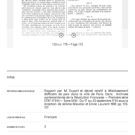
139 sur 778
• Page 135
Infos
Rapport par M. Duport et décret relatif à l’établissement
RÉFÉRENCE BIBLIOGRAPHIQUE
d’officiers de paix dans la ville de Paris. Dans : Archives
parlementaires de la Révolution Française — Première série
(1787-1799) — Tome XXXI - Du 17 au 30 septembre 1791
, sous la
direction de Jérôme Mavidal et Emile Laurent. 1888. pp. 135-
137.
Français
LANGUE PRINCIPALE
3
NOMBRE DE PAGES