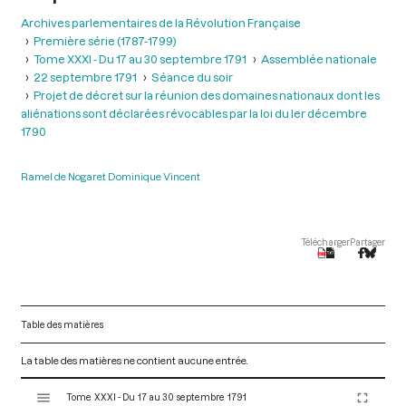
Archives parlementaires de la Révolution Française
Première série (1787-1799)
Tome XXXI - Du 17 au 30 septembre 1791
Assemblée nationale
22 septembre 1791
Séance du soir
Projet de décret sur la réunion des domaines nationaux dont les
aliénations sont déclarées révocables par la loi du ler décembre
1790
Ramel de Nogaret Dominique Vincent
Télécharger
Partager
Table des matières
La table des matières ne contient aucune entrée.
V
Tome XXXI - Du 17 au 30 septembre 1791
i