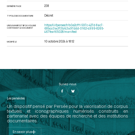
238
DERNIÈRE PAGE
Décret
TYPOLOGIE DOCUMENTAIRE
https://iiif.persee.fr/b0e2cf11-597c-427d-8ac7-
URI DU MANIFEST IIIF DU VOLUME
CONTENANT LE DOCUMENT
68bcc0acf13b/43a97ddd-0162-4999-8265-
467fea165028/manifest
10 octobre 2024 à 18:12
MODIFIÉ LE
Suivez-nous
Les perséides
Un dispositif pensé par Persée pour la valorisation de corpus
textuels et iconographiques numérisés construits en
partenariat avec des équipes de recherche et des institutions
documentaires.
En savoir plus