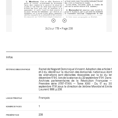
242 sur 778
• Page 238
Infos
Ramel de Nogaret Dominique Vincent. Adoption des articles 1
RÉFÉRENCE BIBLIOGRAPHIQUE
et 2 du décret sur la réunion des domaines nationaux dont
les aliénations sont déclarées révocables par la loi du ler
décembre 1790, lors de la séance du 22 septembre 1791. Dans :
Archives parlementaires de la Révolution Française —
Première série (1787-1799) — Tome XXXI - Du 17 au 30
septembre 1791
, sous la direction de Jérôme Mavidal et Emile
Laurent. 1888. p. 238.
Français
LANGUE PRINCIPALE
1
NOMBRE DE PAGES
238
PREMIÈRE PAGE