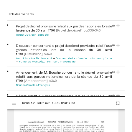
Table des matières
Projet de décret provisoire relatif aux gardes nationales, lors de
la séance du 30 avril 1790
[Projet de décret]
pp.339-340
Target Guy Jean-Baptiste
Discussion concernant le projet de décret provisoire relatif aux
gardes nationales, lors de la séance du 30 avril
1790
[Discussion]
p.340
André Antoine Balthazar d'
Foucault de Lardimalie Louis, marquis de
Fumel de Montségur Philibert, marquis de
Amendement de M. Bouche concernant le décret provisoire
relatif aux gardes nationales, lors de la séance du 30 avril
1790
[Amendement]
p.340
Bouche Charles-François
Décret relatif aux gardes nationales, lors de la séance du 30
V
avril 1790
[Décret]
p.340
Tome XV - Du 21 avril au 30 mai 1790
i
Target Guy Jean-Baptiste
s
u
a
l