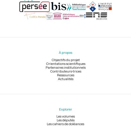
Menu
du
pied
À propos
de
page
Objectifs du projet
Orientations scientifiques
Partenaires institutionnels
Contributeurs-trices
Ressources
Actualités
Explorer
Les volumes
Les députés
Les cahiers de doléances