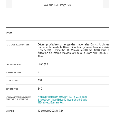
344 sur 803
• Page 339
Infos
Décret provisoire sur les gardes nationales. Dans : Archives
RÉFÉRENCE BIBLIOGRAPHIQUE
parlementaires de la Révolution Française — Première série
(1787-1799) — Tome XV - Du 21 avril au 30 mai 1790
, sous la
direction de Jérôme Mavidal et Emile Laurent. 1883. pp. 339-
340.
Français
LANGUE PRINCIPALE
2
NOMBRE DE PAGES
339
PREMIÈRE PAGE
340
DERNIÈRE PAGE
https://iiif.persee.fr/b0e2cf11-597c-427d-8ac7-
URI DU MANIFEST IIIF DU VOLUME
CONTENANT LE DOCUMENT
68bcc0acf13b/e53dec50-beca-46b9-9ddb-
8f34eb1eccf8/manifest
10 octobre 2024 à 17:54
MODIFIÉ LE