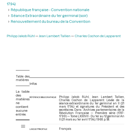
1794)
République française - Convention nationale
Séance Extraordinaire du 1er germinal (soir)
Renouvellement du bureau de la Convention
Philipp Jakob Rühl
Jean Lambert Tallien
Charles Cochon de Lapparent
Table des
matières
Infos
La table
des
Philipp Jakob Rühl, Jean Lambert Tallien,
RÉFÉRENCE BIBLIOGRAPHIQUE
matières
Charles Cochon de Lapparent. Levée de la
ne
séance extraordinaire du 1er germinal an II (21
contient
mars 1794) et signatures du Président et des
secrétaires. Dans : Archives parlementaires de la
aucune
Révolution Française — Première série (1787-
entrée.
1799) — Tome LXXXVII - Du 1er au 12 germinal An
II (21 mars au 1er avril 1794)
. 1968. p. 58.
V
Tome LXXXVII - Du 1er au 12 germinal An II (21 mars au 1er avril 1794)
i
Français
LANGUE PRINCIPALE