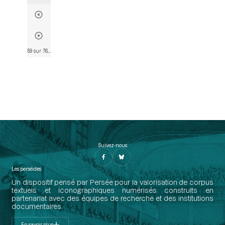
59 sur 763
• Page 58
Suivez-nous
Les perséides
Un dispositif pensé par Persée pour la valorisation de corpus
textuels et iconographiques numérisés construits en
partenariat avec des équipes de recherche et des institutions
documentaires.
En savoir plus