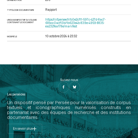
Rapport
TYPOLOGIE DOCUMENTAIRE
https://iiif.persee.fr/b0e2cf11-597c-427d-8ac7-
URI DU MANIFEST IIIF DU VOLUME
CONTENANT LE DOCUMENT
68bcc0acf13b/1b623e4b-839e-4959-8835-
ea232fea178e/manifest
10 octobre 2024 à 23:32
MODIFIÉ LE
Suivez-nous
Les perséides
Un dispositif pensé par Persée pour la valorisation de corpus
textuels et iconographiques numérisés construits en
partenariat avec des équipes de recherche et des institutions
documentaires.
En savoir plus