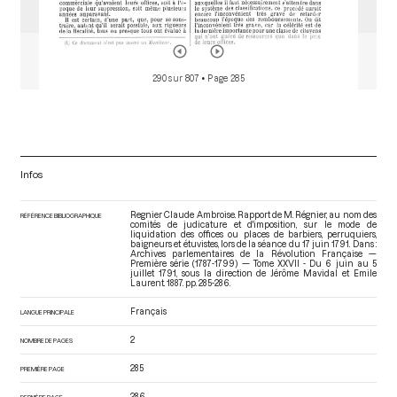
290 sur 807
• Page 285
Infos
Regnier Claude Ambroise. Rapport de M. Régnier, au nom des
RÉFÉRENCE BIBLIOGRAPHIQUE
comités de judicature et d'imposition, sur le mode de
liquidation des offices ou places de barbiers, perruquiers,
baigneurs et étuvistes, lors de la séance du 17 juin 1791. Dans :
Archives parlementaires de la Révolution Française —
Première série (1787-1799) — Tome XXVII - Du 6 juin au 5
juillet 1791
, sous la direction de Jérôme Mavidal et Emile
Laurent. 1887. pp. 285-286.
Français
LANGUE PRINCIPALE
2
NOMBRE DE PAGES
285
PREMIÈRE PAGE
286
DERNIÈRE PAGE