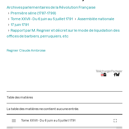
Archives parlementaires de la Révolution Française
Première série (1787-1799)
Tome XXVII - Du 6 juin au 5 juillet 1791
Assemblée nationale
17 juin 1791
Rapport par M. Regnier et décret sur le mode de liquidation des
offices de barbiers, perruquiers, etc
Regnier Claude Ambroise
Télécharger
Partager
Table des matières
La table des matières ne contient aucune entrée.
V
Tome XXVII - Du 6 juin au 5 juillet 1791
i
s