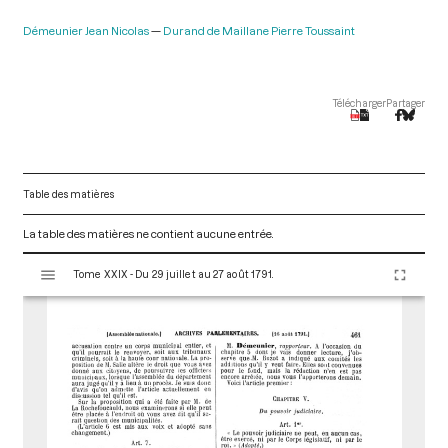
Démeunier Jean Nicolas
Durand de Maillane Pierre Toussaint
Télécharger
Partager
Table des matières
La table des matières ne contient aucune entrée.
V
Tome XXIX - Du 29 juillet au 27 août 1791.
i
s
u
a
l
i
s
e
u