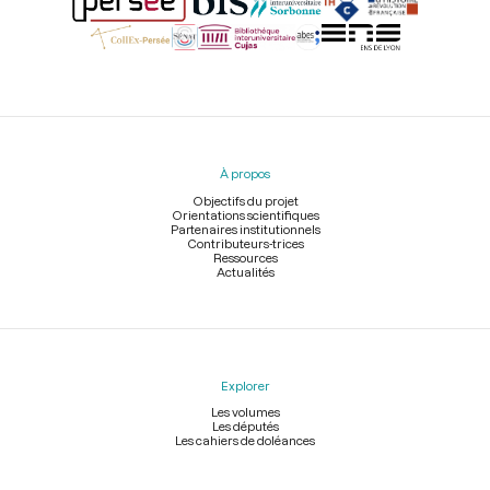
Menu
du
pied
À propos
de
page
Objectifs du projet
Orientations scientifiques
Partenaires institutionnels
Contributeurs-trices
Ressources
Actualités
Explorer
Les volumes
Les députés
Les cahiers de doléances