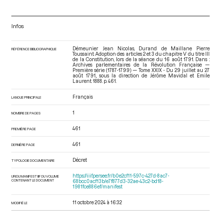
Infos
Démeunier Jean Nicolas, Durand de Maillane Pierre
RÉFÉRENCE BIBLIOGRAPHIQUE
Toussaint. Adoption des articles 2 et 3 du chapitre V du titre III
de la Constitution, lors de la séance du 16 août 1791. Dans :
Archives parlementaires de la Révolution Française —
Première série (1787-1799) — Tome XXIX - Du 29 juillet au 27
août 1791.
, sous la direction de Jérôme Mavidal et Emile
Laurent. 1888. p. 461.
Français
LANGUE PRINCIPALE
1
NOMBRE DE PAGES
461
PREMIÈRE PAGE
461
DERNIÈRE PAGE
Décret
TYPOLOGIE DOCUMENTAIRE
https://iiif.persee.fr/b0e2cf11-597c-427d-8ac7-
URI DU MANIFEST IIIF DU VOLUME
CONTENANT LE DOCUMENT
68bcc0acf13b/e7f877d3-32ae-43c2-bd18-
1981fce886ef/manifest
11 octobre 2024 à 16:32
MODIFIÉ LE