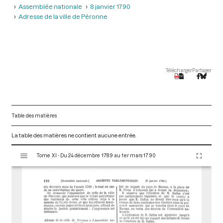
Assemblée nationale
8 janvier 1790
Adresse de la ville de Péronne
Télécharger
Partager
Table des matières
La table des matières ne contient aucune entrée.
V
Tome XI - Du 24 décembre 1789 au 1er mars 1790
i
s
u
a
l
i
s