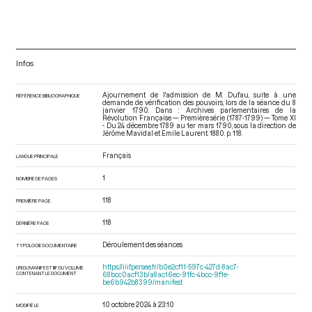
Infos
Ajournement de l'admission de M. Dufau, suite à une
RÉFÉRENCE BIBLIOGRAPHIQUE
demande de vérification des pouvoirs, lors de la séance du 8
janvier 1790. Dans : Archives parlementaires de la
Révolution Française — Première série (1787-1799) — Tome XI
- Du 24 décembre 1789 au 1er mars 1790
, sous la direction de
Jérôme Mavidal et Emile Laurent. 1880. p. 118.
Français
LANGUE PRINCIPALE
1
NOMBRE DE PAGES
118
PREMIÈRE PAGE
118
DERNIÈRE PAGE
Déroulement des séances
TYPOLOGIE DOCUMENTAIRE
https://iiif.persee.fr/b0e2cf11-597c-427d-8ac7-
URI DU MANIFEST IIIF DU VOLUME
CONTENANT LE DOCUMENT
68bcc0acf13b/a8ac16ec-91fc-4bcc-9f1e-
be6b942b8399/manifest
10 octobre 2024 à 23:10
MODIFIÉ LE