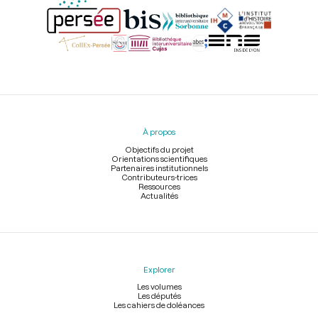
Menu
du
pied
À propos
de
page
Objectifs du projet
Orientations scientifiques
Partenaires institutionnels
Contributeurs-trices
Ressources
Actualités
Explorer
Les volumes
Les députés
Les cahiers de doléances