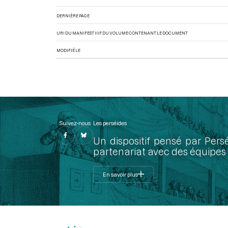
DERNIÈRE PAGE
URI DU MANIFEST IIIF DU VOLUME CONTENANT LE DOCUMENT
MODIFIÉ LE
Suivez-nous
Les perséides
Un dispositif pensé par Pers
partenariat avec des équipes 
En savoir plus