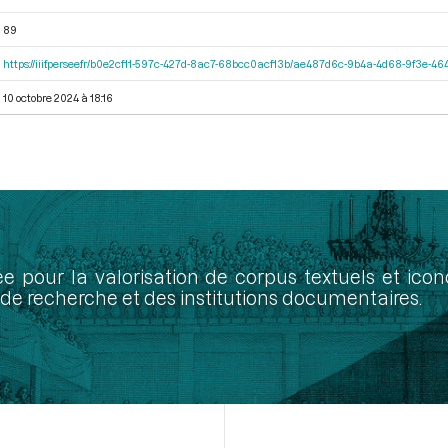
89
https://iiif.persee.fr/b0e2cf11-597c-427d-8ac7-68bcc0acf13b/ae487d6c-9b4a-4d68-9f3e-
10 octobre 2024 à 18:16
ée pour la valorisation de corpus textuels et ic
de recherche et des institutions documentaires.