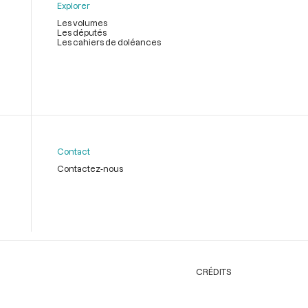
Explorer
Les volumes
Les députés
Les cahiers de doléances
Contact
Contactez-nous
CRÉDITS