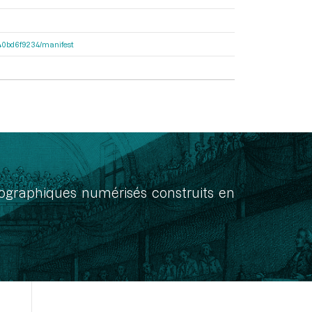
4640bd6f9234/manifest
onographiques numérisés construits en