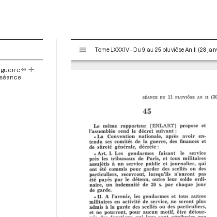
V
Tome LXXXIV - Du 9 au 25 pluviôse An II (28 janv
i
s
 guerre,
u
a séance
a
l
i
s
e
u
r
M
i
r
a
d
o