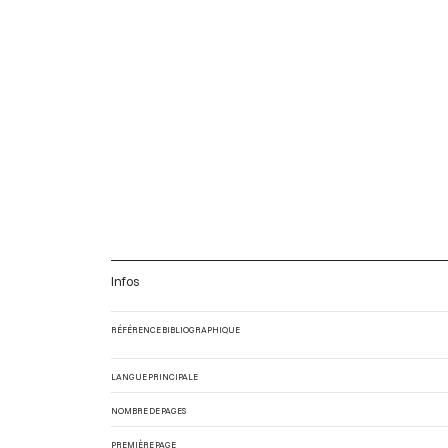
Infos
RÉFÉRENCE BIBLIOGRAPHIQUE
LANGUE PRINCIPALE
NOMBRE DE PAGES
PREMIÈRE PAGE