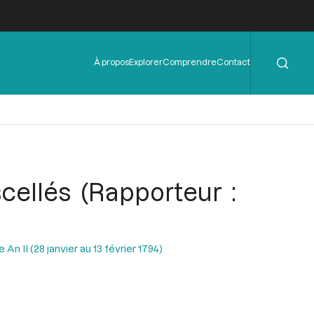
Rechercher
Menu
À propos
Explorer
Comprendre
Contact
de
l'en-
tête
scellés (Rapporteur :
n II (28 janvier au 13 février 1794)