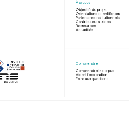
À propos
Objectifs du projet
Orientations scientifiques
Partenaires institutionnels
Contributeurs-trices
Ressources
Actualités
Menu
du
pied
de
Comprendre
page
Comprendre le corpus
Aide à l'exploration
Foire aux questions