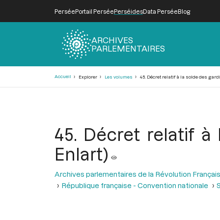
Persée
Portail Persée
Perséides
Data Persée
Blog
ARCHIVES
PARLEMENTAIRES
Fil
Accueil
Explorer
Les volumes
45. Décret relatif à la solde des gard
d'Ariane
45. Décret relatif à
Enlart)
Archives parlementaires de la Révolution Françai
République française - Convention nationale
S