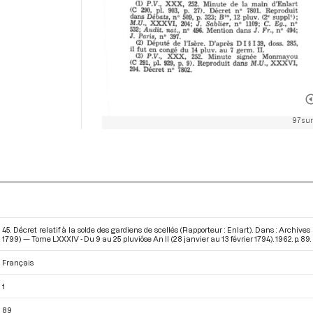
97 sur
45. Décret relatif à la solde des gardiens de scellés (Rapporteur : Enlart). Dans : Archi
1799) — Tome LXXXIV - Du 9 au 25 pluviôse An II (28 janvier au 13 février 1794)
. 1962. p. 89.
Français
1
89