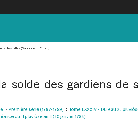
iens de scellés (Rapporteur : Enlart)
 la solde des gardiens de 
se
Première série (1787-1799)
Tome LXXXIV - Du 9 au 25 pluviôse A
éance du 11 pluviôse an II (30 janvier 1794)