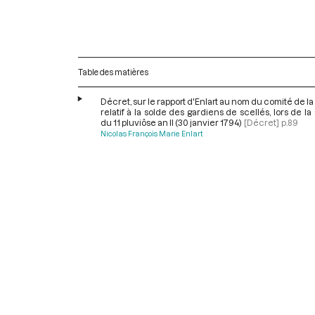
Table des matières
Décret, sur le rapport d'Enlart au nom du comité de la
relatif à la solde des gardiens de scellés, lors de l
du 11 pluviôse an II (30 janvier 1794)
[Décret]
p.89
Nicolas François Marie Enlart