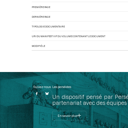
PREMIÈRE PAGE
DERNIÈRE PAGE
TYPOLOGIE DOCUMENTAIRE
URI DU MANIFEST IIIF DU VOLUME CONTENANT LE DOCUMENT
MODIFIÉ LE
Suivez-nous
Les perséides
Un dispositif pensé par Pers
partenariat avec des équipes 
En savoir plus