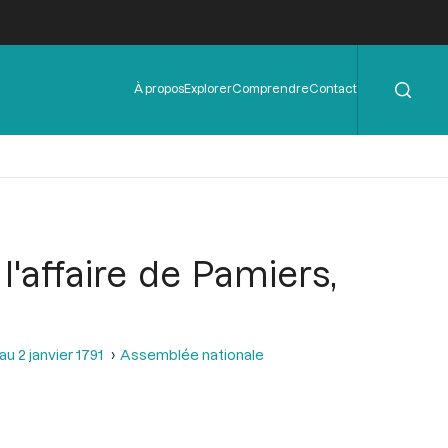
Rechercher
Menu
À propos
Explorer
Comprendre
Contact
de
l'en-
tête
l'affaire de Pamiers,
u 2 janvier 1791
Assemblée nationale