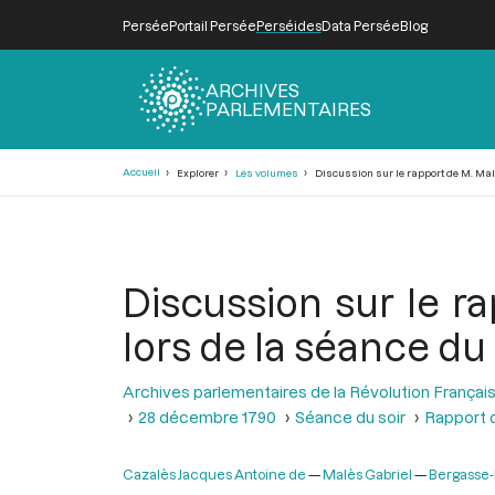
Persée
Portail Persée
Perséides
Data Persée
Blog
ARCHIVES
PARLEMENTAIRES
Fil
Accueil
Explorer
Les volumes
Discussion sur le rapport de M. Malès
d'Ariane
Discussion sur le ra
lors de la séance d
Archives parlementaires de la Révolution Françai
28 décembre 1790
Séance du soir
Rapport d
Cazalès Jacques Antoine de
Malès Gabriel
Bergasse-