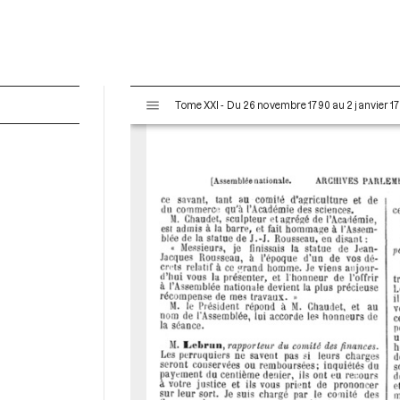
V
Tome XXI - Du 26 novembre 1790 au 2 janvier 17
i
s
u
a
l
i
s
e
u
r
M
i
r
a
d
o