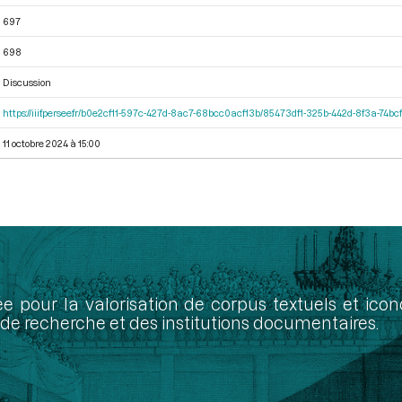
697
698
Discussion
https://iiif.persee.fr/b0e2cf11-597c-427d-8ac7-68bcc0acf13b/85473df1-325b-442d-8f3a-74
11 octobre 2024 à 15:00
ée pour la valorisation de corpus textuels et ic
de recherche et des institutions documentaires.