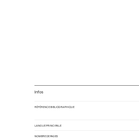
Infos
RÉFÉRENCE BIBLIOGRAPHIQUE
LANGUE PRINCIPALE
NOMBRE DE PAGES