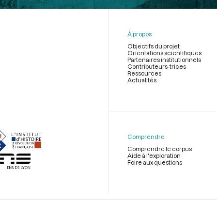
À propos
Objectifs du projet
Orientations scientifiques
Partenaires institutionnels
Contributeurs-trices
Ressources
Actualités
Menu
du
pied
de
Comprendre
page
Comprendre le corpus
Aide à l'exploration
Foire aux questions