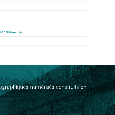
bcf9832102/manifest
onographiques numérisés construits en