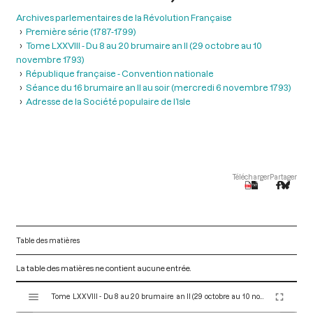
Archives parlementaires de la Révolution Française
Première série (1787-1799)
Tome LXXVIII - Du 8 au 20 brumaire an II (29 octobre au 10
novembre 1793)
République française - Convention nationale
Séance du 16 brumaire an II au soir (mercredi 6 novembre 1793)
Adresse de la Société populaire de l’Isle
Télécharger
Partager
Table des matières
La table des matières ne contient aucune entrée.
V
Tome LXXVIII - Du 8 au 20 brumaire an II (29 octobre au 10 novembre 1793)
i