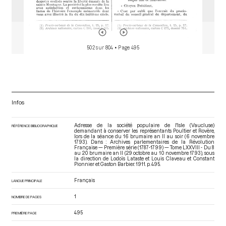
502 sur 804
• Page 495
Infos
Adresse de la société populaire de l'Isle (Vaucluse)
RÉFÉRENCE BIBLIOGRAPHIQUE
demandant à conserver les représentants Poultier et Rovère,
lors de la séance du 16 brumaire an II au soir (6 novembre
1793). Dans : Archives parlementaires de la Révolution
Française — Première série (1787-1799) — Tome LXXVIII - Du 8
au 20 brumaire an II (29 octobre au 10 novembre 1793)
, sous
la direction de Lodoïs Lataste et Louis Claveau et Constant
Pionnier et Gaston Barbier. 1911. p. 495.
Français
LANGUE PRINCIPALE
1
NOMBRE DE PAGES
495
PREMIÈRE PAGE