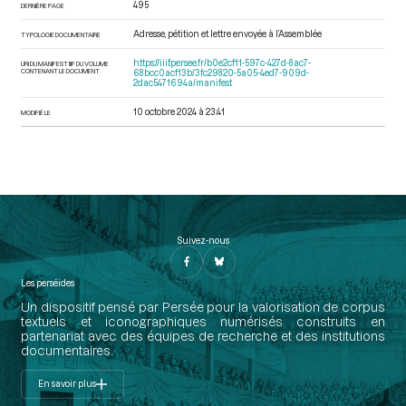
495
DERNIÈRE PAGE
Adresse, pétition et lettre envoyée à l’Assemblée
TYPOLOGIE DOCUMENTAIRE
https://iiif.persee.fr/b0e2cf11-597c-427d-8ac7-
URI DU MANIFEST IIIF DU VOLUME
CONTENANT LE DOCUMENT
68bcc0acf13b/3fc29820-5a05-4ed7-909d-
2dac5471694a/manifest
10 octobre 2024 à 23:41
MODIFIÉ LE
Suivez-nous
Les perséides
Un dispositif pensé par Persée pour la valorisation de corpus
textuels et iconographiques numérisés construits en
partenariat avec des équipes de recherche et des institutions
documentaires.
En savoir plus