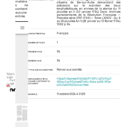
matière
citoyens de Bar-sur-Aube demandant des
s ne
précisions sur le maintien des baux
contient
emphytéotiques, en annexe de la séance du 11
pluviôse an II (30 janvier 1794). Dans : Archives
aucune
parlementaires de la Révolution Française —
entrée.
Première série (1787-1799) — Tome LXXXIV - Du 9
au 25 pluviôse An II (28 janvier au 13 février 1794)
.
V
1962. p. 94.
Tome LXXXIV - Du 9 au 25 pluviôse An II (28 janvier au 13 février 1794)
i
Français
s
LANGUE PRINCIPALE
u
1
NOMBRE DE PAGES
a
l
94
PREMIÈRE PAGE
i
94
s
DERNIÈRE PAGE
e
Renvoi aux comités
TYPOLOGIE DOCUMENTAIRE
u
Téléch
r
arger
https://iiif.persee.fr/b0e2cf11-597c-427d-8ac7-
URI DU MANIFEST IIIF DU
Part
VOLUME CONTENANT LE
68bcc0acf13b/ae487d6c-9b4a-4d68-9f3e-
M
age
DOCUMENT
4640bd6f9234/manifest
r
i
r
11 octobre 2024 à 01:29
MODIFIÉ LE
a
d
o
r