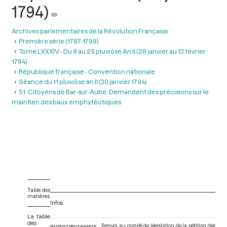
1794)
Archives parlementaires de la Révolution Française
Première série (1787-1799)
Tome LXXXIV - Du 9 au 25 pluviôse An II (28 janvier au 13 février
1794)
République française - Convention nationale
Séance du 11 pluviôse an II (30 janvier 1794)
51. Citoyens de Bar-sur-Aube. Demandent des précisions sur le
maintien des baux emphytéotiques
Table des
matières
Infos
La table
des
Renvoi au comité de législation de la pétition des
RÉFÉRENCE BIBLIOGRAPHIQUE