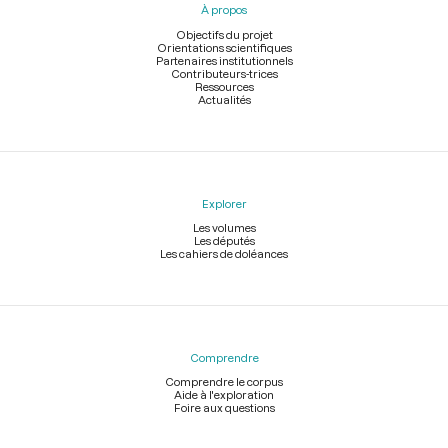
À propos
de
page
Objectifs du projet
Orientations scientifiques
Partenaires institutionnels
Contributeurs-trices
Ressources
Actualités
Explorer
Les volumes
Les députés
Les cahiers de doléances
Comprendre
Comprendre le corpus
Aide à l'exploration
Foire aux questions