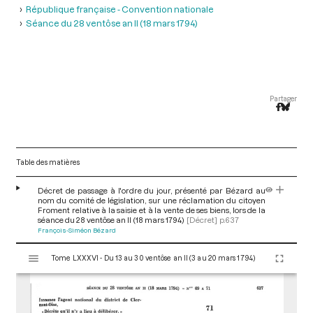
République française - Convention nationale
Séance du 28 ventôse an II (18 mars 1794)
Partager
Table des matières
Décret de passage à l'ordre du jour, présenté par Bézard au
nom du comité de législation, sur une réclamation du citoyen
Froment relative à la saisie et à la vente de ses biens, lors de la
séance du 28 ventôse an II (18 mars 1794)
[Décret]
p.637
François-Siméon Bézard
V
Tome LXXXVI - Du 13 au 30 ventôse an II (3 au 20 mars 1794)
i
s
u
a