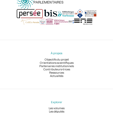
PARLEMENTAIRES
Menu
du
pied
À propos
de
page
Objectifs du projet
Orientations scientifiques
Partenaires institutionnels
Contributeurs-trices
Ressources
Actualités
Explorer
Les volumes
Les députés