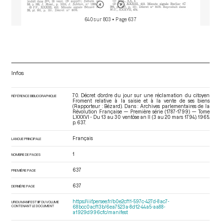
640 sur 803
• Page 637
Infos
70. Décret d’ordre du jour sur une réclamation du citoyen
RÉFÉRENCE BIBLIOGRAPHIQUE
Froment relative à la saisie et à la vente de ses biens
(Rapporteur : Bézard). Dans : Archives parlementaires de la
Révolution Française — Première série (1787-1799) — Tome
LXXXVI - Du 13 au 30 ventôse an II (3 au 20 mars 1794)
. 1965.
p. 637.
Français
LANGUE PRINCIPALE
1
NOMBRE DE PAGES
637
PREMIÈRE PAGE
637
DERNIÈRE PAGE
https://iiif.persee.fr/b0e2cf11-597c-427d-8ac7-
URI DU MANIFEST IIIF DU VOLUME
CONTENANT LE DOCUMENT
68bcc0acf13b/6ea7523a-8d12-44a5-aa88-
a1929d996cfc/manifest