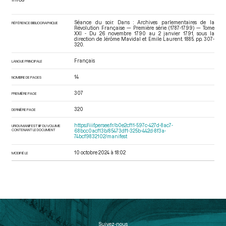
Séance du soir. Dans : Archives parlementaires de la
RÉFÉRENCE BIBLIOGRAPHIQUE
Révolution Française — Première série (1787-1799) — Tome
XXI - Du 26 novembre 1790 au 2 janvier 1791
, sous la
direction de Jérôme Mavidal et Emile Laurent. 1885. pp. 307-
320.
Français
LANGUE PRINCIPALE
14
NOMBRE DE PAGES
307
PREMIÈRE PAGE
320
DERNIÈRE PAGE
https://iiif.persee.fr/b0e2cf11-597c-427d-8ac7-
URI DU MANIFEST IIIF DU VOLUME
CONTENANT LE DOCUMENT
68bcc0acf13b/85473df1-325b-442d-8f3a-
74bcf9832102/manifest
10 octobre 2024 à 18:02
MODIFIÉ LE
Suivez-nous