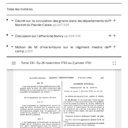
Table des matières
Décret sur la circulation des grains dans les départements du
Nord et du Pas-de-Calais
pp.307-308
Discussion sur l’affaire de Nancy
pp.308-319
Motion de M. d’Harambure sur le régiment mestre de
camp
p.320
V
Tome XXI - Du 26 novembre 1790 au 2 janvier 1791
i
s
u
a
l
i
s
e
u
r
M
i