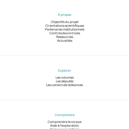
du
pied
À propos
de
page
Objectifs du projet
Orientations scientifiques
Partenaires institutionnels
Contributeurs-trices
Ressources
Actualités
Explorer
Les volumes
Les députés
Les cahiers de doléances
Comprendre
Comprendre le corpus
Aide à l'exploration