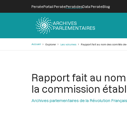
Persée
Portail Persée
Perséides
Data Persée
Blog
ARCHIVES
PARLEMENTAIRES
Fil
Accueil
Explorer
Les volumes
Rapport fait au nom des comités de 
d'Ariane
Rapport fait au no
la commission établ
Archives parlementaires de la Révolution Françai