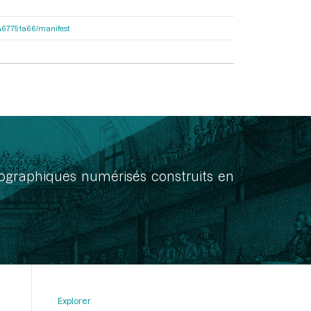
70467751a66/manifest
onographiques numérisés construits en
Explorer