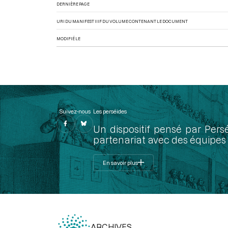
DERNIÈRE PAGE
URI DU MANIFEST IIIF DU VOLUME CONTENANT LE DOCUMENT
MODIFIÉ LE
Suivez-nous
Les perséides
Un dispositif pensé par Pers
partenariat avec des équipes 
En savoir plus
ARCHIVES