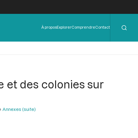
Rechercher
Menu
À propos
Explorer
Comprendre
Contact
de
l'en-
tête
et des colonies sur
Annexes (suite)