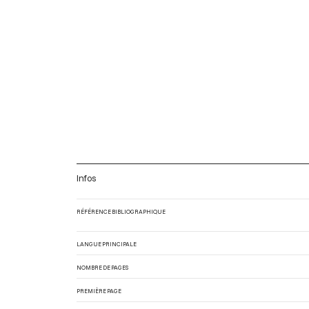
Infos
RÉFÉRENCE BIBLIOGRAPHIQUE
LANGUE PRINCIPALE
NOMBRE DE PAGES
PREMIÈRE PAGE