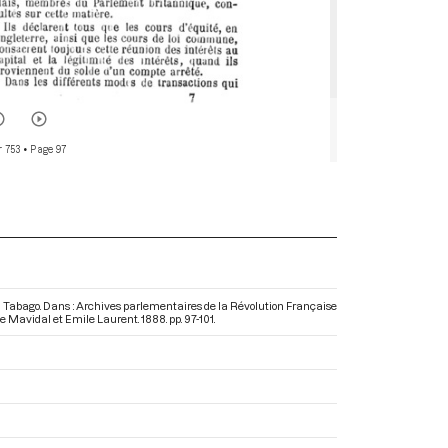
r 753
• Page 97
 Tabago. Dans : Archives parlementaires de la Révolution Française
me Mavidal et Emile Laurent. 1888. pp. 97-101.