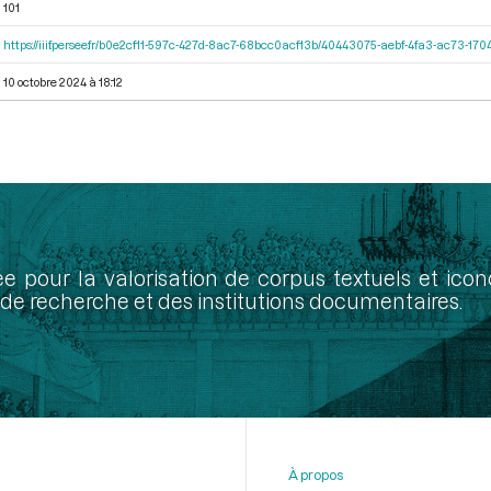
101
https://iiif.persee.fr/b0e2cf11-597c-427d-8ac7-68bcc0acf13b/40443075-aebf-4fa3-ac73-1
10 octobre 2024 à 18:12
ée pour la valorisation de corpus textuels et ic
de recherche et des institutions documentaires.
À propos