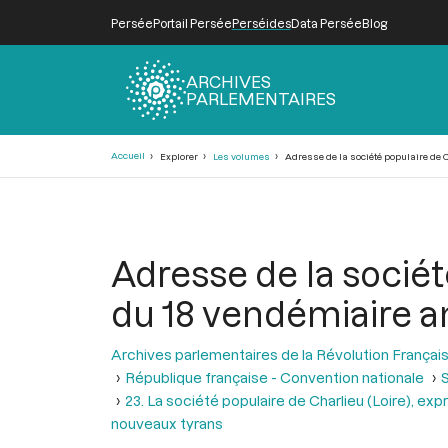
Persée
Portail Persée
Perséides
Data Persée
Blog
ARCHIVES
PARLEMENTAIRES
Fil
Accueil
Explorer
Les volumes
Adresse de la société populaire de Cha
d'Ariane
Adresse de la société
du 18 vendémiaire an 
Archives parlementaires de la Révolution Françai
République française - Convention nationale
S
23. La société populaire de Charlieu (Loire), expr
nouveaux tyrans