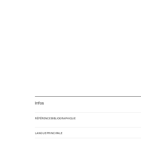
Infos
RÉFÉRENCE BIBLIOGRAPHIQUE
LANGUE PRINCIPALE