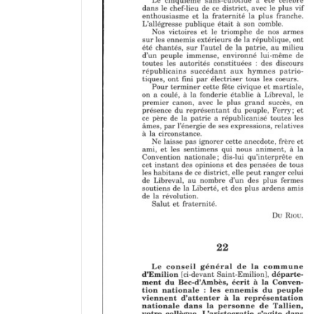
d
o
r