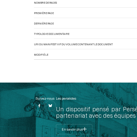
NOMBRE DE PAGES
PREMIÈRE PAGE
DERNIÈRE PAGE
TYPOLOGIE DOCUMENTAIRE
URI DU MANIFEST IIIF DU VOLUME CONTENANT LE DOCUMENT
MODIFIÉ LE
Suivez-nous
Les perséides
Un dispositif pensé par Pers
partenariat avec des équipes 
En savoir plus