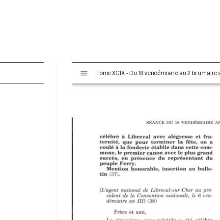
V
Tome XCIX - Du 18 vendémiaire au 2 brumaire an
i
s
u
a
l
i
s
e
u
r
M
i
r
a