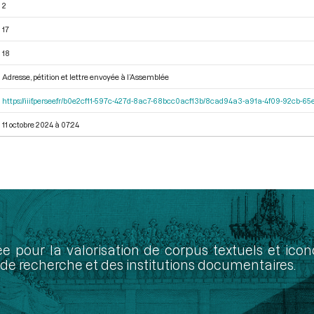
2
17
18
Adresse, pétition et lettre envoyée à l’Assemblée
https://iiif.persee.fr/b0e2cf11-597c-427d-8ac7-68bcc0acf13b/8cad94a3-a91a-4f09-92cb-
11 octobre 2024 à 07:24
ée pour la valorisation de corpus textuels et ic
de recherche et des institutions documentaires.