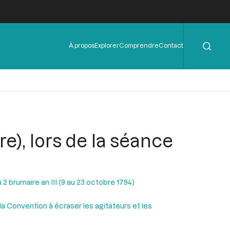
Rechercher
Menu
À propos
Explorer
Comprendre
Contact
de
l'en-
tête
re), lors de la séance
2 brumaire an III (9 au 23 octobre 1794)
 la Convention à écraser les agitateurs et les