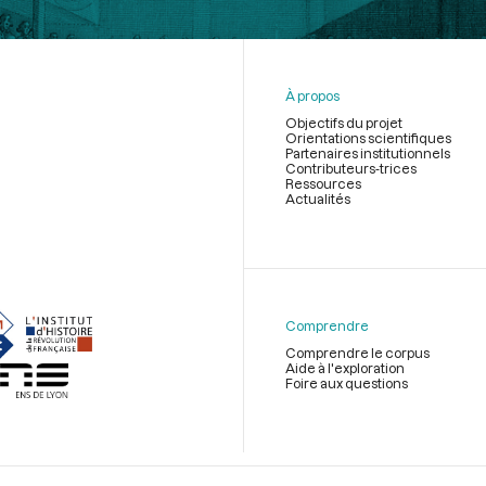
À propos
Objectifs du projet
Orientations scientifiques
Partenaires institutionnels
Contributeurs-trices
Ressources
Actualités
Menu
du
pied
de
Comprendre
page
Comprendre le corpus
Aide à l'exploration
Foire aux questions