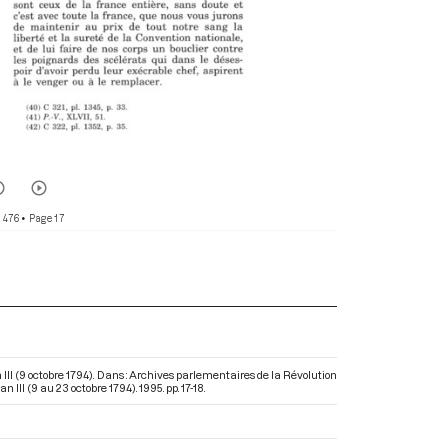
r 476
• Page 17
 III (9 octobre 1794). Dans : Archives parlementaires de la Révolution
 III (9 au 23 octobre 1794)
. 1995. pp. 17-18.