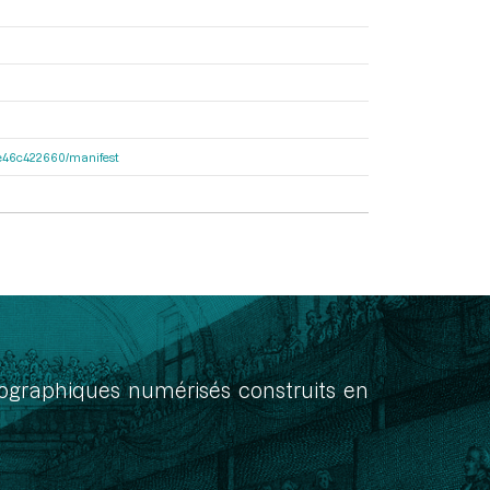
65e46c422660/manifest
onographiques numérisés construits en