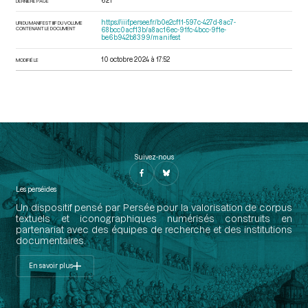
621
DERNIÈRE PAGE
https://iiif.persee.fr/b0e2cf11-597c-427d-8ac7-
URI DU MANIFEST IIIF DU VOLUME
CONTENANT LE DOCUMENT
68bcc0acf13b/a8ac16ec-91fc-4bcc-9f1e-
be6b942b8399/manifest
10 octobre 2024 à 17:52
MODIFIÉ LE
Suivez-nous
Les perséides
Un dispositif pensé par Persée pour la valorisation de corpus
textuels et iconographiques numérisés construits en
partenariat avec des équipes de recherche et des institutions
documentaires.
En savoir plus