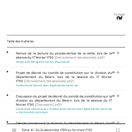
Partager
Table des matières
Renvoi de la lecture du procès-verbal de la veille, lors de la
séance du 17 février 1790
[Déroulement des séances]
p.621
Talleyrand-Périgord Charles Maurice de
Projet de décret du comité de constitution sur la division du
département du Béarn, lors de la séance du 17 février
1790
[Déroulement des séances]
p.621
Pinteville de Cernon Jean-Baptiste de, baron de
Discussion du projet de décret du comité de constitution sur la
division du département du Béarn, lors de la séance du 17
février 1790
[Discussion]
p.621
Garat Aîné Dominique
Pinteville de Cernon Jean-Baptiste de, baron de
Darnaudat Louis Jean
Décret concernant la division du département du Béarn, lors
V
de la séance du 17 février 1790
[Décret]
p.621
Tome XI - Du 24 décembre 1789 au 1er mars 1790