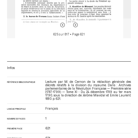
625 sur 817
• Page 621
Infos
Lecture par M. de Cernon de la rédaction générale des
RÉFÉRENCE BIBLIOGRAPHIQUE
décrets relatifs à la division du royaume. Dans : Archives
parlementaires de la Révolution Française — Première série
(1787-1799) — Tome XI - Du 24 décembre 1789 au 1er mars
1790
, sous la direction de Jérôme Mavidal et Emile Laurent.
1880. p. 621.
Français
LANGUE PRINCIPALE
1
NOMBRE DE PAGES
621
PREMIÈRE PAGE