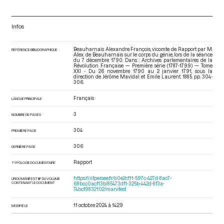
Infos
Beauharnais Alexandre François, vicomte de. Rapport par M.
RÉFÉRENCE BIBLIOGRAPHIQUE
Alex. de Beauharnais sur le corps du génie, lors de la séance
du 7 décembre 1790. Dans : Archives parlementaires de la
Révolution Française — Première série (1787-1799) — Tome
XXI - Du 26 novembre 1790 au 2 janvier 1791
, sous la
direction de Jérôme Mavidal et Emile Laurent. 1885. pp. 304-
306.
Français
LANGUE PRINCIPALE
3
NOMBRE DE PAGES
304
PREMIÈRE PAGE
306
DERNIÈRE PAGE
Rapport
TYPOLOGIE DOCUMENTAIRE
https://iiif.persee.fr/b0e2cf11-597c-427d-8ac7-
URI DU MANIFEST IIIF DU VOLUME
CONTENANT LE DOCUMENT
68bcc0acf13b/85473df1-325b-442d-8f3a-
74bcf9832102/manifest
11 octobre 2024 à 14:29
MODIFIÉ LE