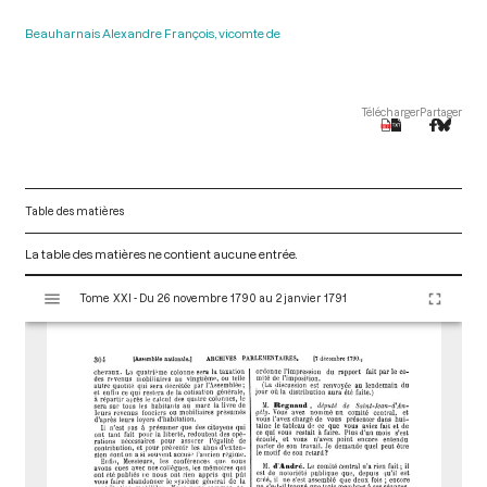
Beauharnais Alexandre François, vicomte de
Télécharger
Partager
Table des matières
La table des matières ne contient aucune entrée.
V
Tome XXI - Du 26 novembre 1790 au 2 janvier 1791
i
s
u
a
l
i
s
e
u