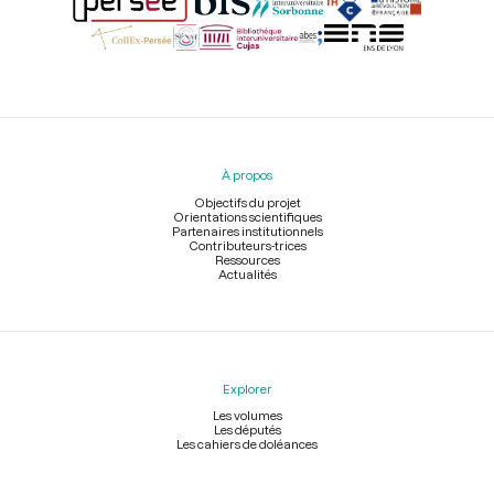
Menu
du
pied
À propos
de
page
Objectifs du projet
Orientations scientifiques
Partenaires institutionnels
Contributeurs-trices
Ressources
Actualités
Explorer
Les volumes
Les députés
Les cahiers de doléances