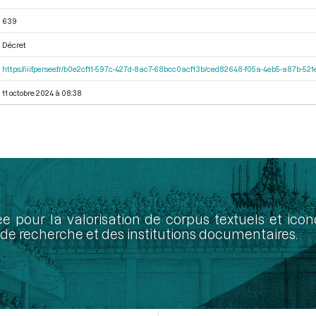
639
Décret
https://iiif.persee.fr/b0e2cf11-597c-427d-8ac7-68bcc0acf13b/ced82648-f05a-4eb5-a87b-5
11 octobre 2024 à 08:38
ée pour la valorisation de corpus textuels et ic
de recherche et des institutions documentaires.