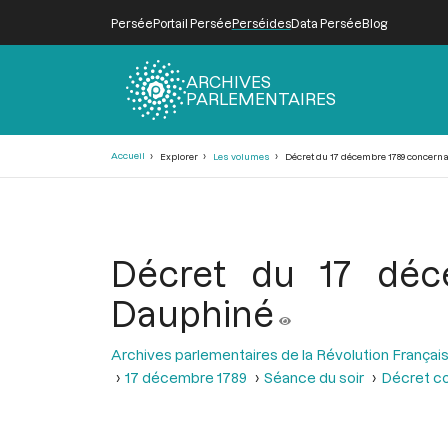
Persée
Portail Persée
Perséides
Data Persée
Blog
ARCHIVES
PARLEMENTAIRES
Fil
Accueil
Explorer
Les volumes
Décret du 17 décembre 1789 concern
d'Ariane
Décret du 17 déc
Dauphiné
Archives parlementaires de la Révolution Françai
17 décembre 1789
Séance du soir
Décret co