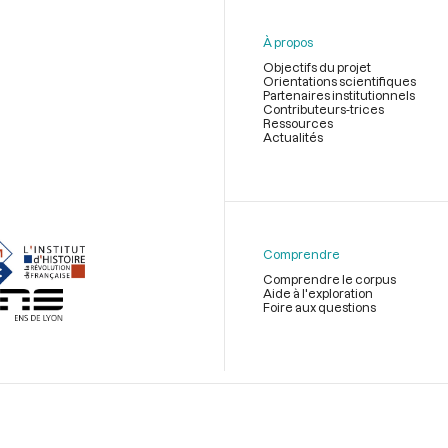
À propos
Objectifs du projet
Orientations scientifiques
Partenaires institutionnels
Contributeurs-trices
Ressources
Actualités
Menu
du
pied
de
Comprendre
page
Comprendre le corpus
Aide à l'exploration
Foire aux questions