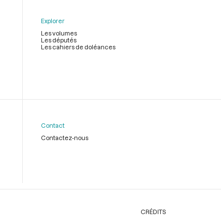
Explorer
Les volumes
Les députés
Les cahiers de doléances
Contact
Contactez-nous
CRÉDITS