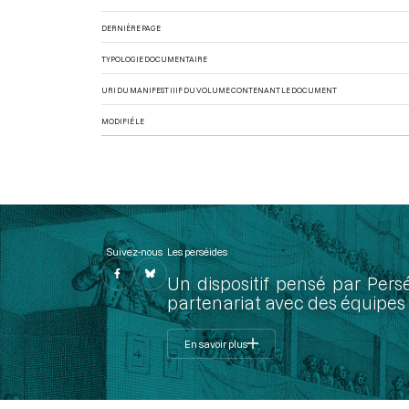
DERNIÈRE PAGE
TYPOLOGIE DOCUMENTAIRE
URI DU MANIFEST IIIF DU VOLUME CONTENANT LE DOCUMENT
MODIFIÉ LE
Suivez-nous
Les perséides
Un dispositif pensé par Pers
partenariat avec des équipes 
En savoir plus