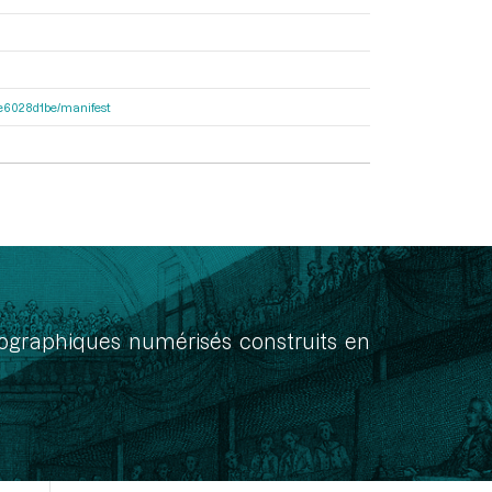
21e6028d1be/manifest
onographiques numérisés construits en