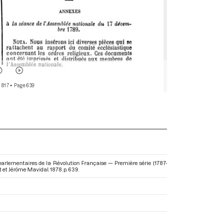
 817
• Page 639
arlementaires de la Révolution Française — Première série (1787-
t et Jérôme Mavidal. 1878. p. 639.