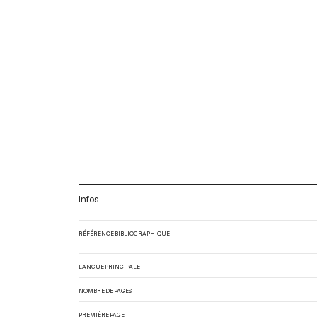
Infos
RÉFÉRENCE BIBLIOGRAPHIQUE
LANGUE PRINCIPALE
NOMBRE DE PAGES
PREMIÈRE PAGE