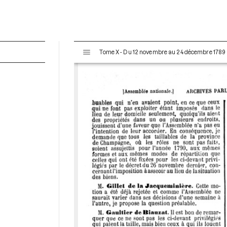
V
Tome X - Du 12 novembre au 24 décembre 1789
i
s
u
a
l
i
s
e
u
r
M
i
r
a
d
o