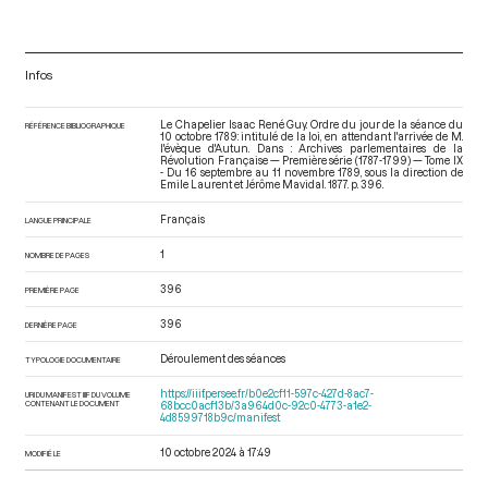
Infos
Le Chapelier Isaac René Guy. Ordre du jour de la séance du
RÉFÉRENCE BIBLIOGRAPHIQUE
10 octobre 1789: intitulé de la loi, en attendant l'arrivée de M.
l'évèque d'Autun. Dans : Archives parlementaires de la
Révolution Française — Première série (1787-1799) — Tome IX
- Du 16 septembre au 11 novembre 1789
, sous la direction de
Emile Laurent et Jérôme Mavidal. 1877. p. 396.
Français
LANGUE PRINCIPALE
1
NOMBRE DE PAGES
396
PREMIÈRE PAGE
396
DERNIÈRE PAGE
Déroulement des séances
TYPOLOGIE DOCUMENTAIRE
https://iiif.persee.fr/b0e2cf11-597c-427d-8ac7-
URI DU MANIFEST IIIF DU VOLUME
CONTENANT LE DOCUMENT
68bcc0acf13b/3a964d0c-92c0-4773-a1e2-
4d8599718b9c/manifest
10 octobre 2024 à 17:49
MODIFIÉ LE