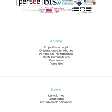
Menu
du
pied
À propos
de
page
Objectifs du projet
Orientations scientifiques
Partenaires institutionnels
Contributeurs-trices
Ressources
Actualités
Explorer
Les volumes
Les députés
Les cahiers de doléances