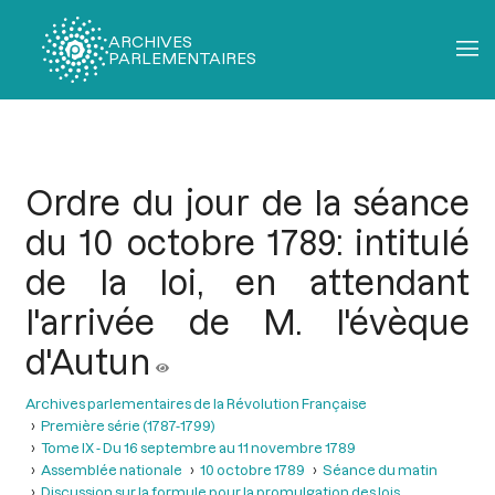
ARCHIVES
PARLEMENTAIRES
Fil
d'Ariane
Ordre du jour de la séance
du 10 octobre 1789: intitulé
de la loi, en attendant
l'arrivée de M. l'évèque
d'Autun
Archives parlementaires de la Révolution Française
Première série (1787-1799)
Tome IX - Du 16 septembre au 11 novembre 1789
Assemblée nationale
10 octobre 1789
Séance du matin
Discussion sur la formule pour la promulgation des lois