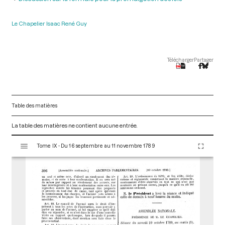
Le Chapelier Isaac René Guy
Télécharger
Partager
Table des matières
La table des matières ne contient aucune entrée.
V
Tome IX - Du 16 septembre au 11 novembre 1789
i
s
u
a
l
i
s
e