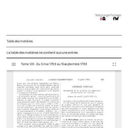
Télécharger
Partager
Table des matières
La table des matières ne contient aucune entrée.
V
Tome VIII - Du 5 mai 1789 au 15 septembre 1789
i
s
u
a
l
i
s
e
u
r
M
i