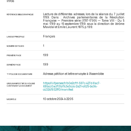
Infos
Lecture de différentes adresses, lors de la séance du 7 juillet
RÉFÉRENCE BIBLIOGRAPHIQUE
1789. Dans : Archives parlementaires de la Révolution
Française — Première série (1787-1799) — Tome VIII - Du 5
mai 1789 au 15 septembre 1789
, sous la direction de Jérôme
Mavidal et Emile Laurent. 1875. p. 199.
Français
LANGUE PRINCIPALE
1
NOMBRE DE PAGES
199
PREMIÈRE PAGE
199
DERNIÈRE PAGE
Adresse, pétition et lettre envoyée à l’Assemblée
TYPOLOGIE DOCUMENTAIRE
https://iiif.persee.fr/b0e2cf11-597c-427d-8ac7-
URI DU MANIFEST IIIF DU VOLUME
CONTENANT LE DOCUMENT
68bcc0acf13b/743e3cc4-2a21-4625-b494-
c4324f932ff0/manifest
10 octobre 2024 à 22:05
MODIFIÉ LE