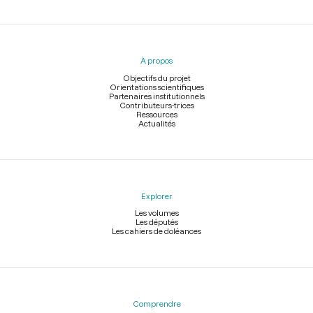
Menu
du
pied
À propos
de
page
Objectifs du projet
Orientations scientifiques
Partenaires institutionnels
Contributeurs-trices
Ressources
Actualités
Explorer
Les volumes
Les députés
Les cahiers de doléances
Comprendre