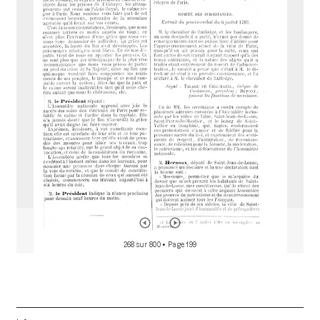
r
a
d
o
r
268 sur 800
• Page 199