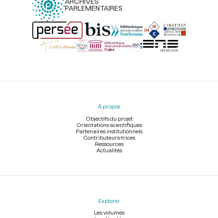
ARCHIVES
PARLEMENTAIRES
Menu
du
pied
À propos
de
page
Objectifs du projet
Orientations scientifiques
Partenaires institutionnels
Contributeurs-trices
Ressources
Actualités
Explorer
Les volumes