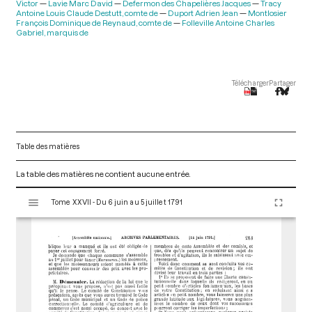
Victor
Lavie Marc David
Defermon des Chapelières Jacques
Tracy
Antoine Louis Claude Destutt, comte de
Duport Adrien Jean
Montlosier
François Dominique de Reynaud, comte de
Folleville Antoine Charles
Gabriel, marquis de
Télécharger
Partager
Table des matières
La table des matières ne contient aucune entrée.
V
Tome XXVII - Du 6 juin au 5 juillet 1791
i
s
u
a
l
i
s
e