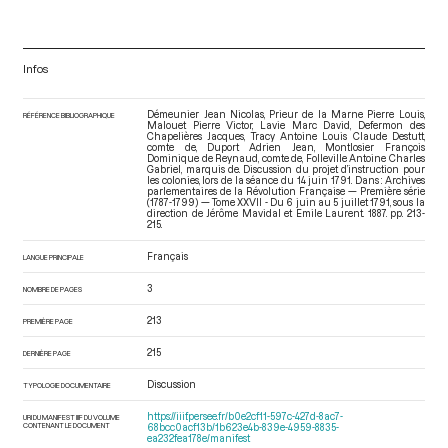
Infos
Démeunier Jean Nicolas, Prieur de la Marne Pierre Louis,
RÉFÉRENCE BIBLIOGRAPHIQUE
Malouet Pierre Victor, Lavie Marc David, Defermon des
Chapelières Jacques, Tracy Antoine Louis Claude Destutt,
comte de, Duport Adrien Jean, Montlosier François
Dominique de Reynaud, comte de, Folleville Antoine Charles
Gabriel, marquis de. Discussion du projet d’instruction pour
les colonies, lors de la séance du 14 juin 1791. Dans : Archives
parlementaires de la Révolution Française — Première série
(1787-1799) — Tome XXVII - Du 6 juin au 5 juillet 1791
, sous la
direction de Jérôme Mavidal et Emile Laurent. 1887. pp. 213-
215.
Français
LANGUE PRINCIPALE
3
NOMBRE DE PAGES
213
PREMIÈRE PAGE
215
DERNIÈRE PAGE
Discussion
TYPOLOGIE DOCUMENTAIRE
https://iiif.persee.fr/b0e2cf11-597c-427d-8ac7-
URI DU MANIFEST IIIF DU VOLUME
CONTENANT LE DOCUMENT
68bcc0acf13b/1b623e4b-839e-4959-8835-
ea232fea178e/manifest