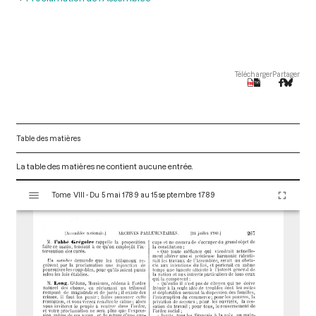
Télécharger
Partager
Table des matières
La table des matières ne contient aucune entrée.
V
Tome VIII - Du 5 mai 1789 au 15 septembre 1789
i
s
u
a
l
i
s
e
u