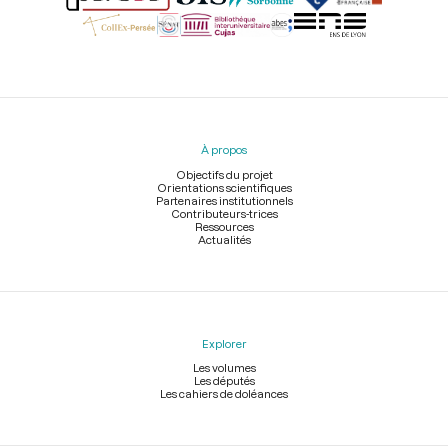
Menu
du
pied
À propos
de
page
Objectifs du projet
Orientations scientifiques
Partenaires institutionnels
Contributeurs-trices
Ressources
Actualités
Explorer
Les volumes
Les députés
Les cahiers de doléances