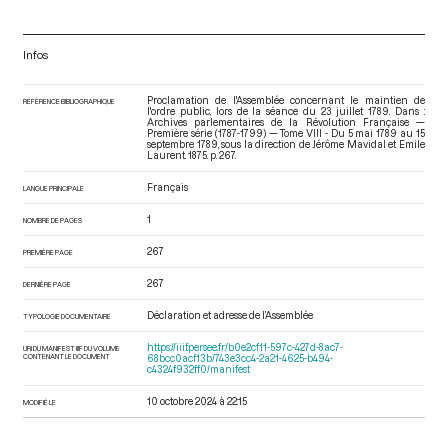
Infos
Proclamation de l'Assemblée concernant le maintien de
RÉFÉRENCE BIBLIOGRAPHIQUE
l'ordre public, lors de la séance du 23 juillet 1789. Dans :
Archives parlementaires de la Révolution Française —
Première série (1787-1799) — Tome VIII - Du 5 mai 1789 au 15
septembre 1789
, sous la direction de Jérôme Mavidal et Emile
Laurent. 1875. p. 267.
Français
LANGUE PRINCIPALE
1
NOMBRE DE PAGES
267
PREMIÈRE PAGE
267
DERNIÈRE PAGE
Déclaration et adresse de l’Assemblée
TYPOLOGIE DOCUMENTAIRE
https://iiif.persee.fr/b0e2cf11-597c-427d-8ac7-
URI DU MANIFEST IIIF DU VOLUME
CONTENANT LE DOCUMENT
68bcc0acf13b/743e3cc4-2a21-4625-b494-
c4324f932ff0/manifest
10 octobre 2024 à 22:15
MODIFIÉ LE