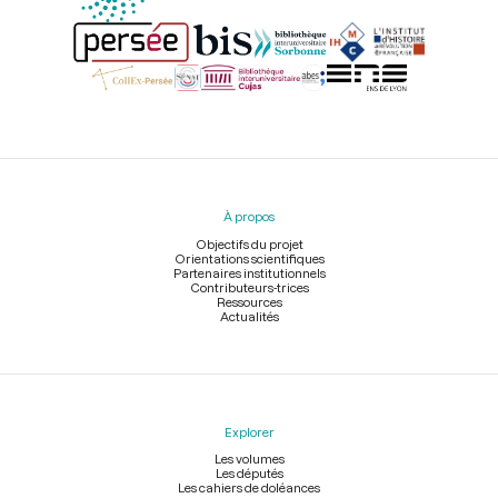
Menu
du
pied
À propos
de
page
Objectifs du projet
Orientations scientifiques
Partenaires institutionnels
Contributeurs-trices
Ressources
Actualités
Explorer
Les volumes
Les députés
Les cahiers de doléances