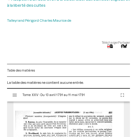
à la liberté des cultes
Talleyrand Périgord Charles Maurice de
Télécharger
Partager
Table des matières
La table des matières ne contient aucune entrée.
V
Tome XXV - Du 13 avril 1791 au 11 mai 1791
i
s
u
a
l
i
s