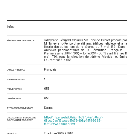
Infos
Talleyrand Périgord Charles Maurice de. Décret proposé par
RÉFÉRENCE BIBLIOGRAPHIQUE
M. Talleyrand-Périgord relatif aux édifices religieux et à la
liberté des cultes, lors de la séance du 7 mai 1791. Dans :
Archives parlementaires de la Révolution Française —
Première série (1787-1799) — Tome XXV - Du 13 avril 1791 au 11
mai 1791
, sous la direction de Jérôme Mavidal et Emile
Laurent. 1886. p. 653.
Français
LANGUE PRINCIPALE
1
NOMBRE DE PAGES
653
PREMIÈRE PAGE
653
DERNIÈRE PAGE
Décret
TYPOLOGIE DOCUMENTAIRE
https://iiif.persee.fr/b0e2cf11-597c-427d-8ac7-
URI DU MANIFEST IIIF DU VOLUME
CONTENANT LE DOCUMENT
68bcc0acf13b/cad57d79-1084-4575-9363-
f56f02114a3a/manifest
11 octobre 2024 à 15:56
MODIFIÉ LE