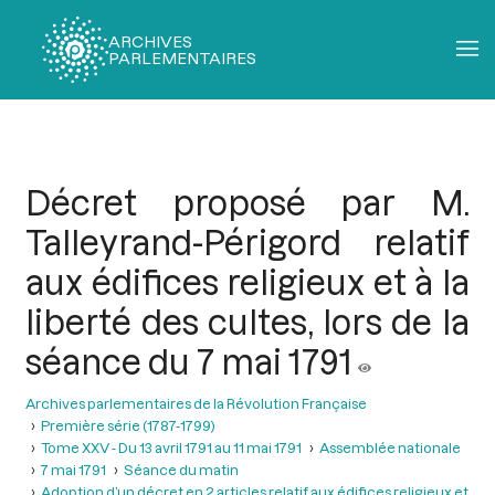
ARCHIVES
PARLEMENTAIRES
Fil
d'Ariane
Décret proposé par M.
Talleyrand-Périgord relatif
aux édifices religieux et à la
liberté des cultes, lors de la
séance du 7 mai 1791
Archives parlementaires de la Révolution Française
Première série (1787-1799)
Tome XXV - Du 13 avril 1791 au 11 mai 1791
Assemblée nationale
7 mai 1791
Séance du matin
Adoption d’un décret en 2 articles relatif aux édifices religieux et