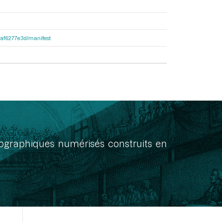
31af6277e3d/manifest
onographiques numérisés construits en