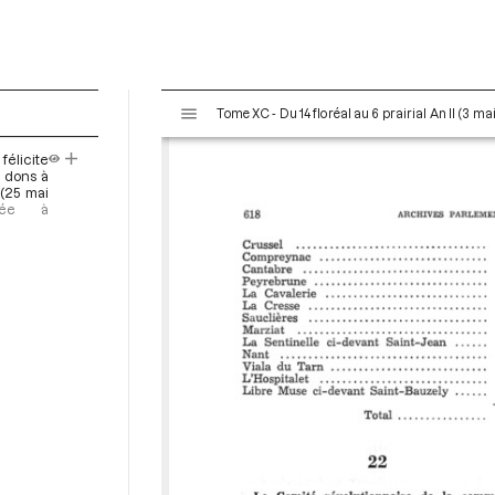
V
Tome XC - Du 14 floréal au 6 prairial An II (3 ma
i
s
félicite
u
s dons à
a
 (25 mai
oyée à
l
i
s
e
u
r
M
i
r
a
d
o