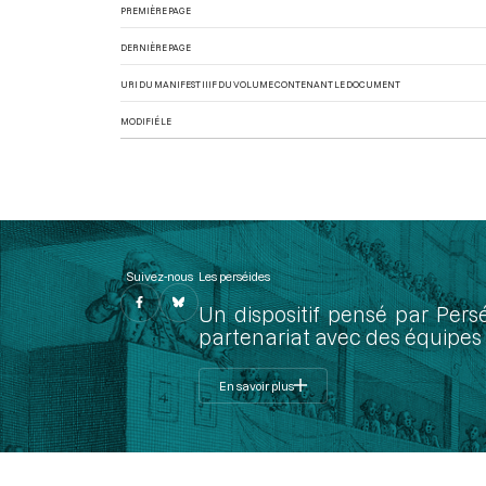
PREMIÈRE PAGE
DERNIÈRE PAGE
URI DU MANIFEST IIIF DU VOLUME CONTENANT LE DOCUMENT
MODIFIÉ LE
Suivez-nous
Les perséides
Un dispositif pensé par Pers
partenariat avec des équipes 
En savoir plus