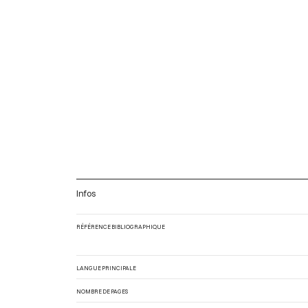
Infos
RÉFÉRENCE BIBLIOGRAPHIQUE
LANGUE PRINCIPALE
NOMBRE DE PAGES