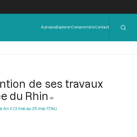
Rechercher
Menu
À propos
Explorer
Comprendre
Contact
de
l'en-
tête
vention de ses travaux
ée du Rhin
l An II (3 mai au 25 mai 1794)