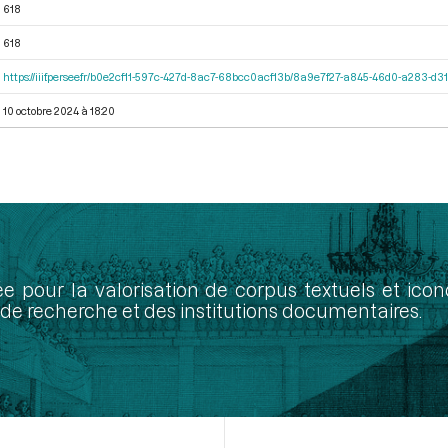
618
618
https://iiif.persee.fr/b0e2cf11-597c-427d-8ac7-68bcc0acf13b/8a9e7f27-a845-46d0-a283-d
10 octobre 2024 à 18:20
ée pour la valorisation de corpus textuels et ic
de recherche et des institutions documentaires.