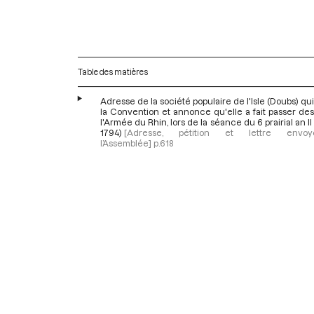
Table des matières
Adresse de la société populaire de l'Isle (Doubs) qui 
la Convention et annonce qu'elle a fait passer de
l'Armée du Rhin, lors de la séance du 6 prairial an II
1794)
[Adresse, pétition et lettre env
l’Assemblée]
p.618