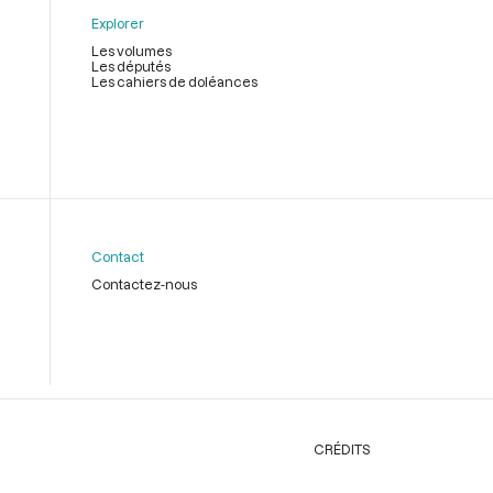
Explorer
Les volumes
Les députés
Les cahiers de doléances
Contact
Contactez-nous
CRÉDITS