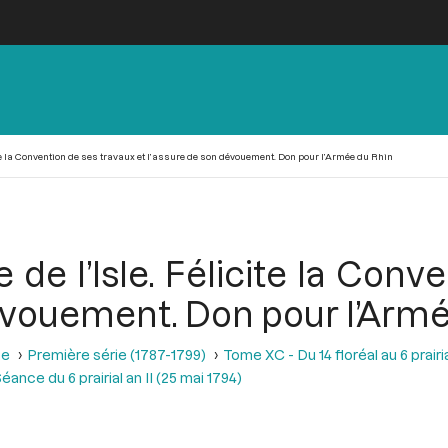
cite la Convention de ses travaux et l’assure de son dévouement. Don pour l’Armée du Rhin
 de l’Isle. Félicite la Con
dévouement. Don pour l’Arm
se
Première série (1787-1799)
Tome XC - Du 14 floréal au 6 prairia
éance du 6 prairial an II (25 mai 1794)