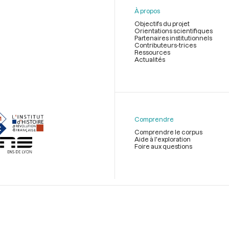
À propos
Objectifs du projet
Orientations scientifiques
Partenaires institutionnels
Contributeurs-trices
Ressources
Actualités
Menu
du
pied
de
Comprendre
page
Comprendre le corpus
Aide à l'exploration
Foire aux questions