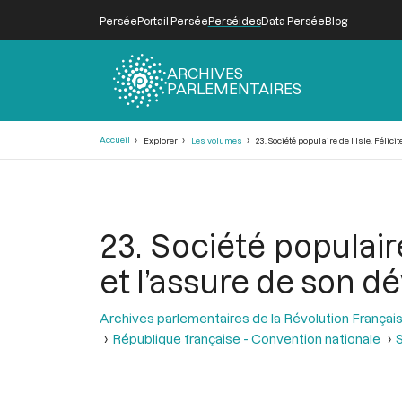
Persée
Portail Persée
Perséides
Data Persée
Blog
ARCHIVES
PARLEMENTAIRES
Fil
Accueil
Explorer
Les volumes
23. Société populaire de l’Isle. Féli
d'Ariane
23. Société populaire
et l’assure de son 
Archives parlementaires de la Révolution Françai
République française - Convention nationale
S