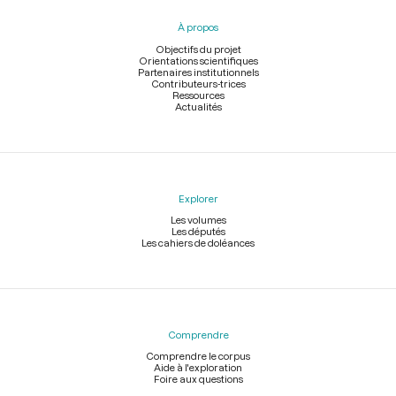
pied
À propos
de
page
Objectifs du projet
Orientations scientifiques
Partenaires institutionnels
Contributeurs-trices
Ressources
Actualités
Explorer
Les volumes
Les députés
Les cahiers de doléances
Comprendre
Comprendre le corpus
Aide à l'exploration
Foire aux questions