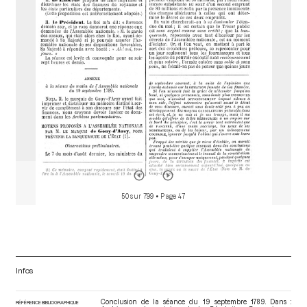
o
r
50 sur 799
• Page 47
Infos
Conclusion de la séance du 19 septembre 1789. Dans :
RÉFÉRENCE BIBLIOGRAPHIQUE