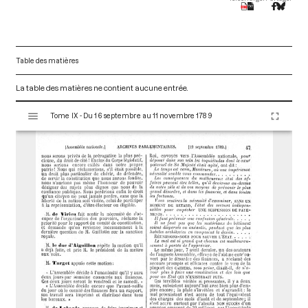
Table des matières
La table des matières ne contient aucune entrée.
V
Tome IX - Du 16 septembre au 11 novembre 1789
i
s
u
a
l
i
s
e
u
r
M
i
r
a
d