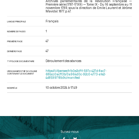
Archives parlementaires de la Révolution Française —
Première série (1787-1799) — Tome IX - Du 16 septembre au 11
novembre 1789
, sous la direction de Emile Laurent et Jérôme
Mavidal. 1877. p. 47.
Français
LANGUE PRINCIPALE
1
NOMBRE DE PAGES
47
PREMIÈRE PAGE
47
DERNIÈRE PAGE
Déroulement des séances
TYPOLOGIE DOCUMENTAIRE
https://iiif.persee.fr/b0e2cf11-597c-427d-8ac7-
URI DU MANIFEST IIIF DU VOLUME
CONTENANT LE DOCUMENT
68bcc0acf13b/3a964d0c-92c0-4773-a1e2-
4d8599718b9c/manifest
10 octobre 2024 à 17:49
MODIFIÉ LE
Suivez-nous