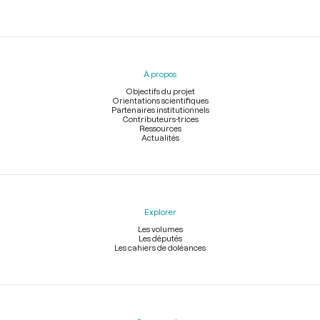
Menu
du
pied
À propos
de
page
Objectifs du projet
Orientations scientifiques
Partenaires institutionnels
Contributeurs-trices
Ressources
Actualités
Explorer
Les volumes
Les députés
Les cahiers de doléances