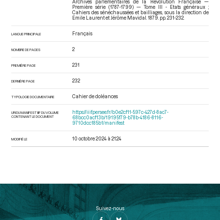
Archives parlementaires de la Révolution Française —
Première série (1787-1799) — Tome III - Etats généraux ;
Cahiers des sénéchaussées et bailliages
, sous la direction de
Emile Laurent et Jérôme Mavidal. 1879. pp. 231-232.
Français
LANGUE PRINCIPALE
2
NOMBRE DE PAGES
231
PREMIÈRE PAGE
232
DERNIÈRE PAGE
Cahier de doléances
TYPOLOGIE DOCUMENTAIRE
https://iiif.persee.fr/b0e2cf11-597c-427d-8ac7-
URI DU MANIFEST IIIF DU VOLUME
CONTENANT LE DOCUMENT
68bcc0acf13b/19195f79-b78b-4186-8116-
9710dcc185b1/manifest
10 octobre 2024 à 21:24
MODIFIÉ LE
Suivez-nous