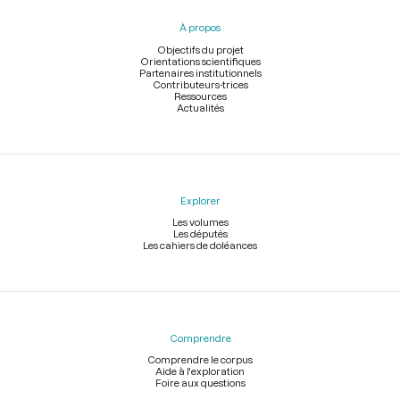
pied
À propos
de
page
Objectifs du projet
Orientations scientifiques
Partenaires institutionnels
Contributeurs-trices
Ressources
Actualités
Explorer
Les volumes
Les députés
Les cahiers de doléances
Comprendre
Comprendre le corpus
Aide à l'exploration
Foire aux questions