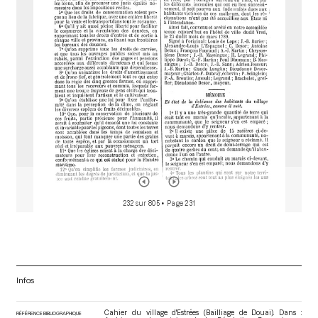
o
r
232 sur 805
• Page 231
Infos
Cahier du village d'Estrées (Bailliage de Douai). Dans :
RÉFÉRENCE BIBLIOGRAPHIQUE