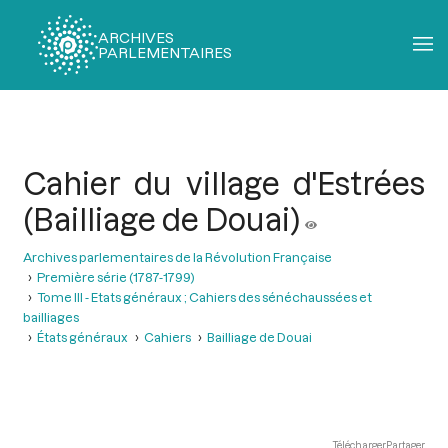
ARCHIVES
PARLEMENTAIRES
Fil
d'Ariane
Cahier du village d'Estrées
(Bailliage de Douai)
Archives parlementaires de la Révolution Française
Première série (1787-1799)
Tome III - Etats généraux ; Cahiers des sénéchaussées et
bailliages
États généraux
Cahiers
Bailliage de Douai
Télécharger
Partager