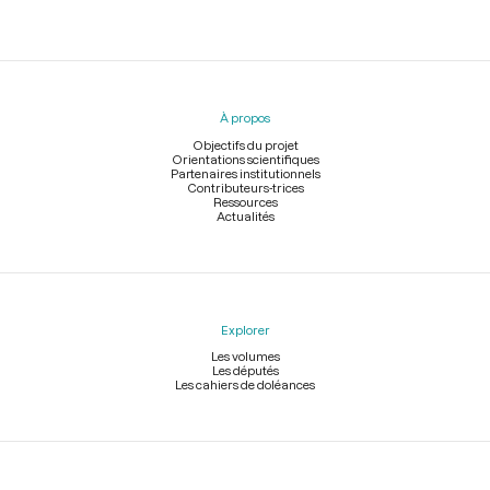
Menu
du
pied
À propos
de
page
Objectifs du projet
Orientations scientifiques
Partenaires institutionnels
Contributeurs-trices
Ressources
Actualités
Explorer
Les volumes
Les députés
Les cahiers de doléances