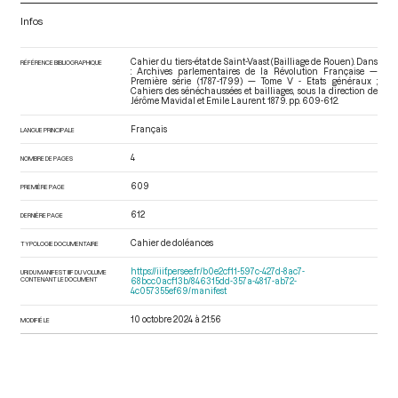
Infos
Cahier du tiers-état de Saint-Vaast (Bailliage de Rouen). Dans
RÉFÉRENCE BIBLIOGRAPHIQUE
: Archives parlementaires de la Révolution Française —
Première série (1787-1799) — Tome V - Etats généraux ;
Cahiers des sénéchaussées et bailliages
, sous la direction de
Jérôme Mavidal et Emile Laurent. 1879. pp. 609-612.
Français
LANGUE PRINCIPALE
4
NOMBRE DE PAGES
609
PREMIÈRE PAGE
612
DERNIÈRE PAGE
Cahier de doléances
TYPOLOGIE DOCUMENTAIRE
https://iiif.persee.fr/b0e2cf11-597c-427d-8ac7-
URI DU MANIFEST IIIF DU VOLUME
CONTENANT LE DOCUMENT
68bcc0acf13b/846315dd-357a-4817-ab72-
4c057355ef69/manifest
10 octobre 2024 à 21:56
MODIFIÉ LE