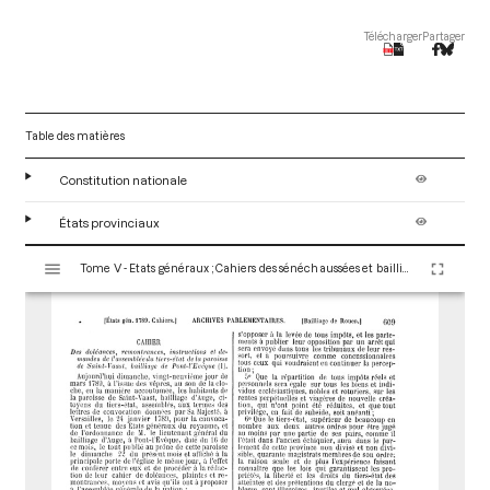
Télécharger
Partager
Table des matières
Constitution nationale
États provinciaux
V
Tome V - Etats généraux ; Cahiers des sénéchaussées et bailliages
i
s
u
a
l
i
s
e
u
r
M