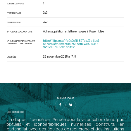
1
NOMBRE DE PAGES
242
PREMIÈRE PAGE
242
DERNIÈRE PAGE
Adresse, pétition et lettre envoyée à l’Assemblée
TYPOLOGIE DOCUMENTAIRE
https://iiif.persee.fr/b0e2cf11-597c-427d-8ac7-
URI DU MANIFEST IIIF DU VOLUME
CONTENANT LE DOCUMENT
68bcc0acf13b/ae0b3c55-ce1b-4392-9386-
92f9e76bc58e/manifest
26 novembre 2025 à 17:18
MODIFIÉ LE
Suivez-nous
Les perséides
Un dispositif pensé par Persée pour la valorisation de corpus
textuels et iconographiques numérisés construits en
partenariat avec des équipes de recherche et des institutions