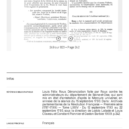
249 sur 823
• Page 242
Infos
Louis Félix Roux. Dénonciation faite par Roux contre les
RÉFÉRENCE BIBLIOGRAPHIQUE
administrateurs du département de Seine-et-Oise, qui sont
mis en état d'arrestation, d'après le Mercure universel, en
annexe de la séance du 15 septembre 1793. Dans : Archives
parlementaires de la Révolution Française — Première série
(1787-1799) — Tome LXXIV - Du 12 septembre 1793 au 22
septembre 1793
, sous la direction de Lodoïs Lataste et Louis
Claveau et Constant Pionnier et Gaston Barbier. 1909. p. 242.
Français
LANGUE PRINCIPALE