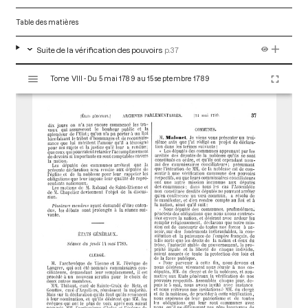
Table des matières
Suite de la vérification des pouvoirs
p.37
V
Tome VIII - Du 5 mai 1789 au 15 septembre 1789
i
s
u
a
l
i
s
e
u
r
M
i
r
a
d
o
r