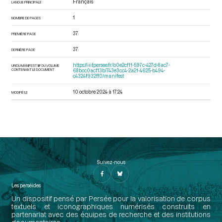
Français
LANGUE PRINCIPALE
1
NOMBRE DE PAGES
37
PREMIÈRE PAGE
37
DERNIÈRE PAGE
https://iiif.persee.fr/b0e2cf11-597c-427d-8ac7-
URI DU MANIFEST IIIF DU VOLUME
CONTENANT LE DOCUMENT
68bcc0acf13b/743e3cc4-2a21-4625-b494-
c4324f932ff0/manifest
10 octobre 2024 à 17:24
MODIFIÉ LE
Suivez-nous
Les perséides
Un dispositif pensé par Persée pour la valorisation de corpus
textuels et iconographiques numérisés construits en
partenariat avec des équipes de recherche et des institutions