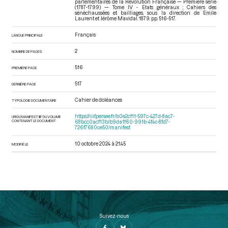
parlementaires de la Révolution Française — Première série
(1787-1799) — Tome IV - Etats généraux ; Cahiers des
sénéchaussées et bailliages
, sous la direction de Emile
Laurent et Jérôme Mavidal. 1879. pp. 516-517.
Français
LANGUE PRINCIPALE
2
NOMBRE DE PAGES
516
PREMIÈRE PAGE
517
DERNIÈRE PAGE
Cahier de doléances
TYPOLOGIE DOCUMENTAIRE
https://iiif.persee.fr/b0e2cf11-597c-427d-8ac7-
URI DU MANIFEST IIIF DU VOLUME
CONTENANT LE DOCUMENT
68bcc0acf13b/b9da1f60-991b-4f4c-8fd7-
726f7680ce50/manifest
10 octobre 2024 à 21:45
MODIFIÉ LE
Suivez-nous