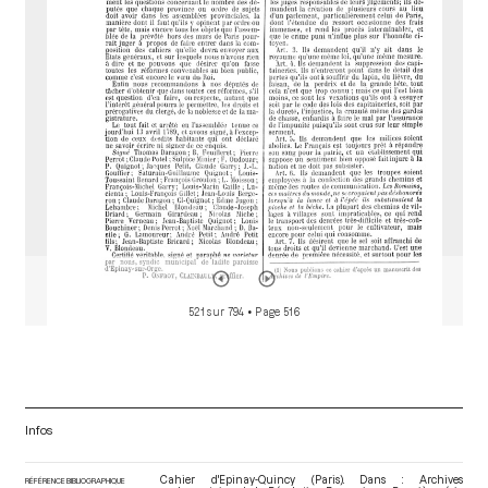
o
r
521 sur 794
• Page 516
Infos
Cahier d'Epinay-Quincy (Paris). Dans : Archives
RÉFÉRENCE BIBLIOGRAPHIQUE