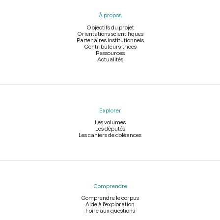
pied
À propos
de
page
Objectifs du projet
Orientations scientifiques
Partenaires institutionnels
Contributeurs-trices
Ressources
Actualités
Explorer
Les volumes
Les députés
Les cahiers de doléances
Comprendre
Comprendre le corpus
Aide à l'exploration
Foire aux questions