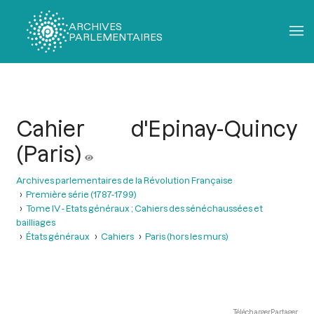
ARCHIVES
PARLEMENTAIRES
Fil
d'Ariane
Cahier d'Epinay-Quincy
(Paris)
Archives parlementaires de la Révolution Française
Première série (1787-1799)
Tome IV - Etats généraux ; Cahiers des sénéchaussées et
bailliages
États généraux
Cahiers
Paris (hors les murs)
Télécharger
Partager