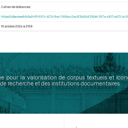
Cahier de doléances
https://iiif.persee.fr/b0e2cf11-597c-427d-8ac7-68bcc0acf13b/846315dd-357a-4817-ab72-4
10 octobre 2024 à 21:58
ée pour la valorisation de corpus textuels et ic
de recherche et des institutions documentaires.