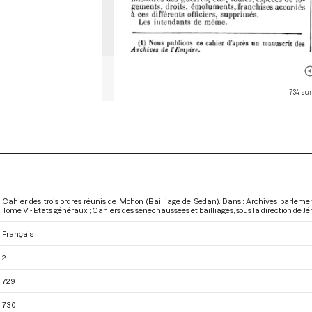
734 sur
Cahier des trois ordres réunis de Mohon (Bailliage de Sedan). Dans : Archives parleme
Tome V - Etats généraux ; Cahiers des sénéchaussées et bailliages
, sous la direction de 
Français
2
729
730