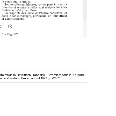
 801
• Page 729
ntaires de la Révolution Française — Première série (1787-1799) —
Jérôme Mavidal et Emile Laurent. 1879. pp. 729-730.