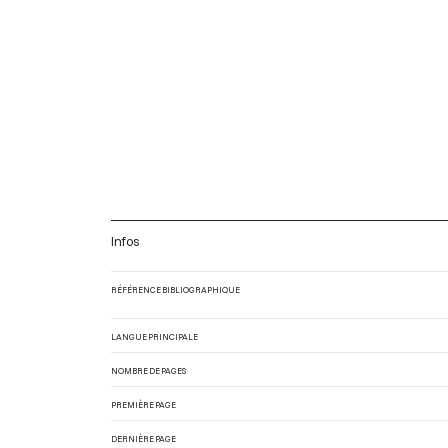
Infos
RÉFÉRENCE BIBLIOGRAPHIQUE
LANGUE PRINCIPALE
NOMBRE DE PAGES
PREMIÈRE PAGE
DERNIÈRE PAGE