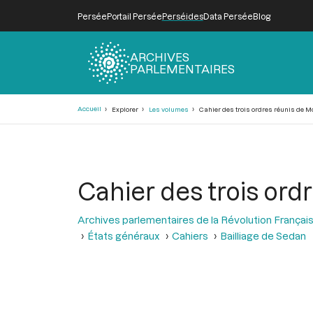
Persée
Portail Persée
Perséides
Data Persée
Blog
ARCHIVES
PARLEMENTAIRES
Fil
Accueil
Explorer
Les volumes
Cahier des trois ordres réunis de M
d'Ariane
Cahier des trois ord
Archives parlementaires de la Révolution Françai
États généraux
Cahiers
Bailliage de Sedan