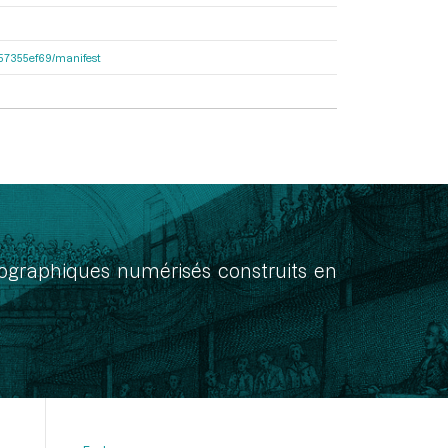
c057355ef69/manifest
onographiques numérisés construits en