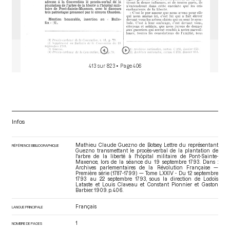
413 sur 823
• Page 406
Infos
Mathieu Claude Guezno de Botsey. Lettre du représentant
RÉFÉRENCE BIBLIOGRAPHIQUE
Guezno transmettant le procès-verbal de la plantation de
l'arbre de la liberté à l'hôpital militaire de Pont-Sainte-
Maxence, lors de la séance du 19 septembre 1793. Dans :
Archives parlementaires de la Révolution Française —
Première série (1787-1799) — Tome LXXIV - Du 12 septembre
1793 au 22 septembre 1793
, sous la direction de Lodoïs
Lataste et Louis Claveau et Constant Pionnier et Gaston
Barbier. 1909. p. 406.
Français
LANGUE PRINCIPALE
1
NOMBRE DE PAGES