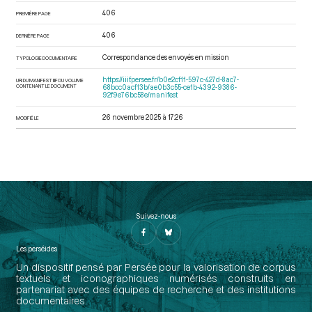
406
PREMIÈRE PAGE
406
DERNIÈRE PAGE
Correspondance des envoyés en mission
TYPOLOGIE DOCUMENTAIRE
https://iiif.persee.fr/b0e2cf11-597c-427d-8ac7-
URI DU MANIFEST IIIF DU VOLUME
CONTENANT LE DOCUMENT
68bcc0acf13b/ae0b3c55-ce1b-4392-9386-
92f9e76bc58e/manifest
26 novembre 2025 à 17:26
MODIFIÉ LE
Suivez-nous
Les perséides
Un dispositif pensé par Persée pour la valorisation de corpus
textuels et iconographiques numérisés construits en
partenariat avec des équipes de recherche et des institutions
documentaires.