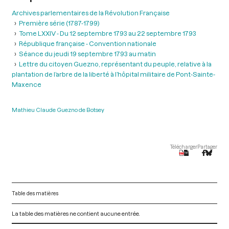
Archives parlementaires de la Révolution Française
Première série (1787-1799)
Tome LXXIV - Du 12 septembre 1793 au 22 septembre 1793
République française - Convention nationale
Séance du jeudi 19 septembre 1793 au matin
Lettre du citoyen Guezno, représentant du peuple, relative à la
plantation de l’arbre de la liberté à l’hôpital militaire de Pont-Sainte-
Maxence
Mathieu Claude Guezno de Botsey
Télécharger
Partager
Table des matières
La table des matières ne contient aucune entrée.
V