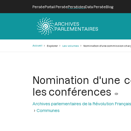
Persée
Portail Persée
Perséides
Data Persée
Blog
ARCHIVES
PARLEMENTAIRES
Fil
Accueil
Explorer
Les volumes
Nomination d'une commission chargé
d'Ariane
Nomination d'une c
les conférences
Archives parlementaires de la Révolution Françai
Communes