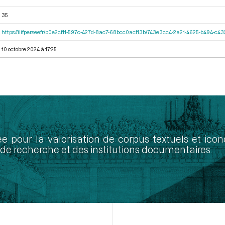
35
https://iiif.persee.fr/b0e2cf11-597c-427d-8ac7-68bcc0acf13b/743e3cc4-2a21-4625-b494-c4
10 octobre 2024 à 17:25
ée pour la valorisation de corpus textuels et ic
de recherche et des institutions documentaires.