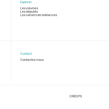
Explorer
Les volumes
Les députés
Les cahiers de doléances
Contact
Contactez-nous
CRÉDITS