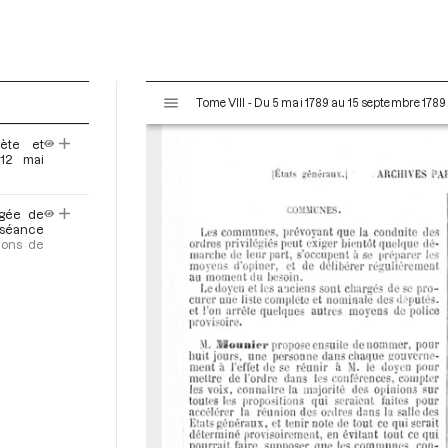
V
Tome VIII - Du 5 mai 1789 au 15 septembre 1789
i
s
ète et
u
12 mai
a
l
rgée de
i
a séance
s
ions de
e
u
r
M
i
r
a
d
o