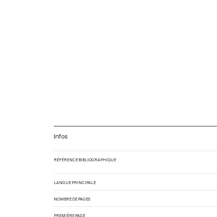
Infos
RÉFÉRENCE BIBLIOGRAPHIQUE
LANGUE PRINCIPALE
NOMBRE DE PAGES
PREMIÈRE PAGE