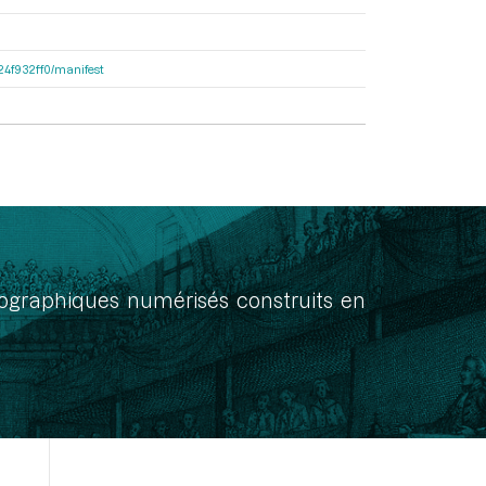
324f932ff0/manifest
onographiques numérisés construits en