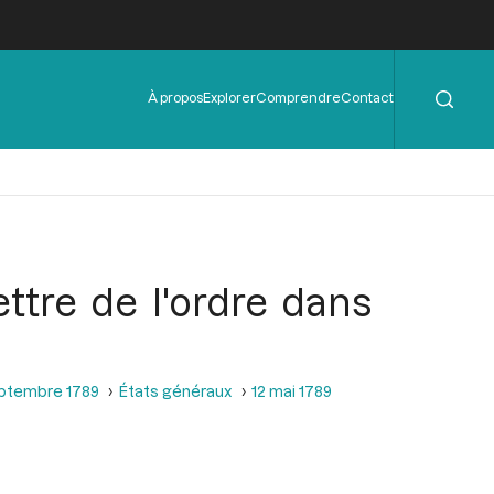
Rechercher
Menu
À propos
Explorer
Comprendre
Contact
de
l'en-
tête
tre de l'ordre dans
septembre 1789
États généraux
12 mai 1789