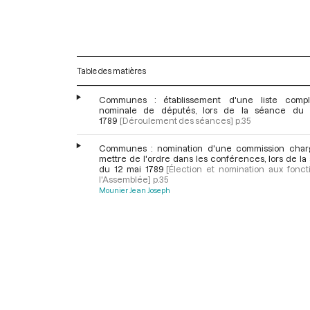
Table des matières
Communes : établissement d'une liste compl
nominale de députés, lors de la séance du 
1789
[Déroulement des séances]
p.35
Communes : nomination d'une commission cha
mettre de l'ordre dans les conférences, lors de l
du 12 mai 1789
[Élection et nomination aux fonct
l'Assemblée]
p.35
Mounier Jean Joseph