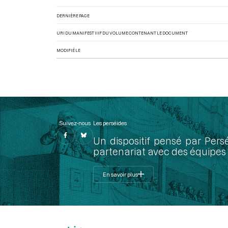
DERNIÈRE PAGE
URI DU MANIFEST IIIF DU VOLUME CONTENANT LE DOCUMENT
MODIFIÉ LE
Suivez-nous
Les perséides
Un dispositif pensé par Pers
partenariat avec des équipes 
En savoir plus