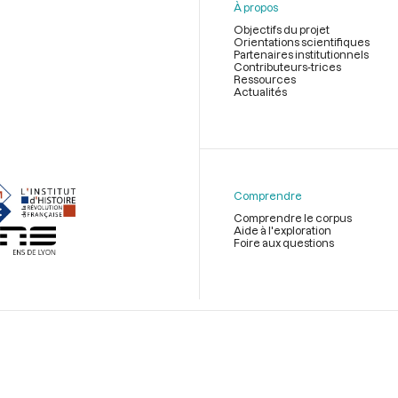
À propos
Objectifs du projet
Orientations scientifiques
Partenaires institutionnels
Contributeurs-trices
Ressources
Actualités
Menu
du
pied
de
Comprendre
page
Comprendre le corpus
Aide à l'exploration
Foire aux questions