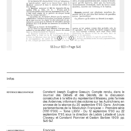
553 sur 823
• Page 546
Infos
Constant Joseph Eugène Gossuin. Compte rendu, dans le
RÉFÉRENCE BIBLIOGRAPHIQUE
Journal des Débats et des Décrets, de la discussion
consécutive à la lettre du représentant Massieu, près l'armée
des Ardennes, informant des victoires sur les Autrichiens, en
annexe de la séance du 20 septembre 1793. Dans : Archives
parlementaires de la Révolution Française — Première série
(1787-1799) — Tome LXXIV - Du 12 septembre 1793 au 22
septembre 1793
, sous la direction de Lodoïs Lataste et Louis
Claveau et Constant Pionnier et Gaston Barbier. 1909. pp.
546-547.
Français
LANGUE PRINCIPALE