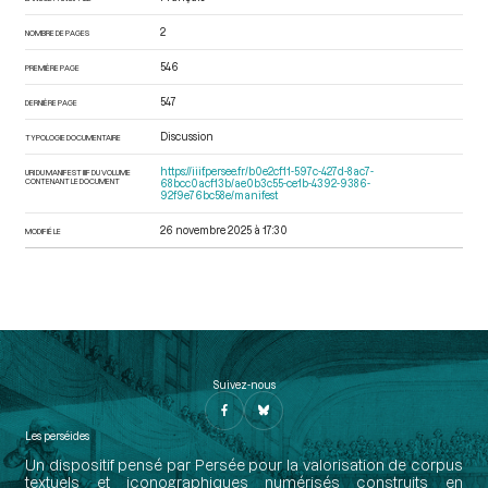
2
NOMBRE DE PAGES
546
PREMIÈRE PAGE
547
DERNIÈRE PAGE
Discussion
TYPOLOGIE DOCUMENTAIRE
https://iiif.persee.fr/b0e2cf11-597c-427d-8ac7-
URI DU MANIFEST IIIF DU VOLUME
CONTENANT LE DOCUMENT
68bcc0acf13b/ae0b3c55-ce1b-4392-9386-
92f9e76bc58e/manifest
26 novembre 2025 à 17:30
MODIFIÉ LE
Suivez-nous
Les perséides
Un dispositif pensé par Persée pour la valorisation de corpus
textuels et iconographiques numérisés construits en