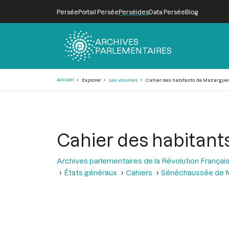
Persée
Portail Persée
Perséides
Data Persée
Blog
ARCHIVES
PARLEMENTAIRES
Fil
Accueil
Explorer
Les volumes
Cahier des habitants de Mazargues
d'Ariane
Cahier des habitant
Archives parlementaires de la Révolution Françai
États généraux
Cahiers
Sénéchaussée de M