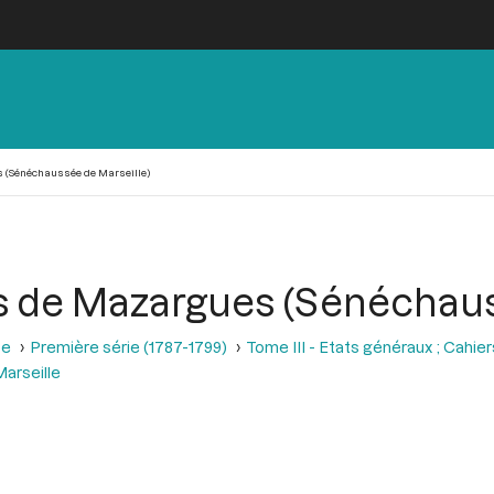
 (Sénéchaussée de Marseille)
s de Mazargues (Sénéchaus
se
Première série (1787-1799)
Tome III - Etats généraux ; Cahie
arseille