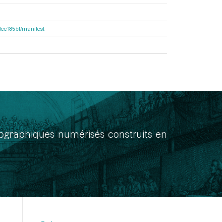
0dcc185b1/manifest
onographiques numérisés construits en