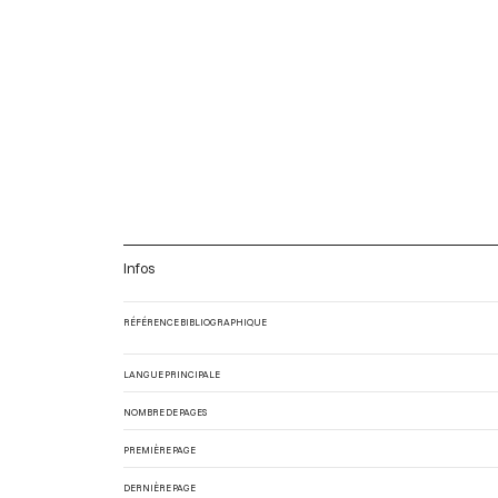
Infos
RÉFÉRENCE BIBLIOGRAPHIQUE
LANGUE PRINCIPALE
NOMBRE DE PAGES
PREMIÈRE PAGE
DERNIÈRE PAGE