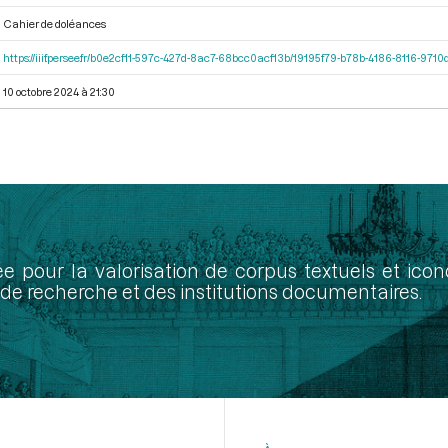
Cahier de doléances
https://iiif.persee.fr/b0e2cf11-597c-427d-8ac7-68bcc0acf13b/19195f79-b78b-4186-8116-971
10 octobre 2024 à 21:30
ée pour la valorisation de corpus textuels et ic
de recherche et des institutions documentaires.