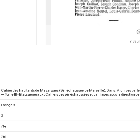
718 sur
Cahier des habitants de Mazargues (Sénéchaussée de Marseille). Dans : Archives parle
— Tome III - Etats généraux ; Cahiers des sénéchaussées et bailliages
, sous la direction d
Français
3
714
716